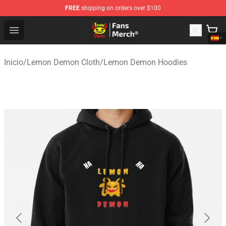
FREE
shipping on orders over $100
Lemon Demon Store - Official Lemon Demon Merchandi
Open menu
Inicio
/
Lemon Demon Cloth
/
Lemon Demon Hoodies