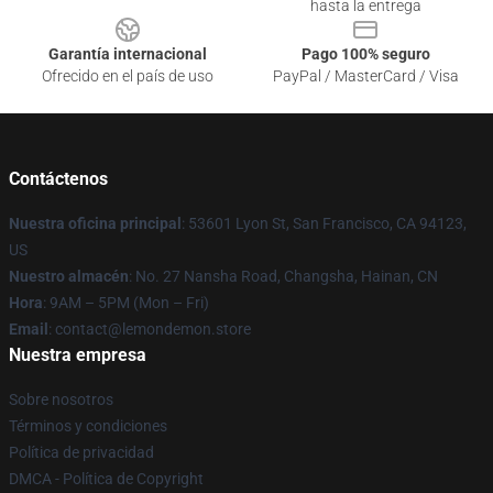
hasta la entrega
Garantía internacional
Pago 100% seguro
Ofrecido en el país de uso
PayPal / MasterCard / Visa
Contáctenos
Nuestra oficina principal
: 53601 Lyon St, San Francisco, CA 94123,
US
Nuestro almacén
: No. 27 Nansha Road, Changsha, Hainan, CN
Hora
: 9AM – 5PM (Mon – Fri)
Email
: contact@lemondemon.store
Nuestra empresa
Sobre nosotros
Términos y condiciones
Política de privacidad
DMCA - Política de Copyright