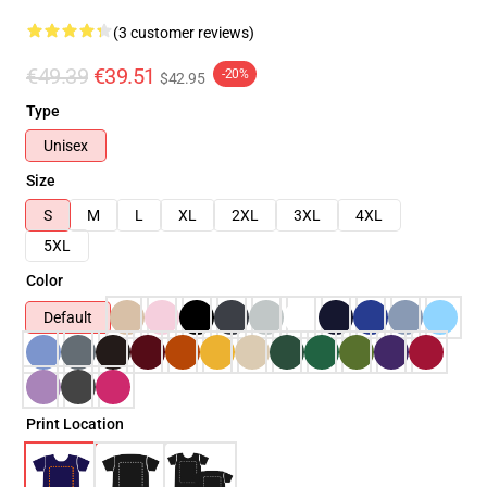
(3 customer reviews)
€49.39
€39.51
-20%
$42.95
Type
Unisex
Size
S
M
L
XL
2XL
3XL
4XL
5XL
Color
Default
Print Location