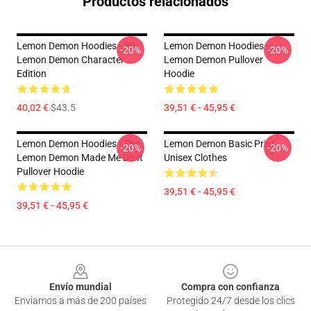
Productos relacionados
Lemon Demon Hoodies - 3D
Lemon Demon Hoodies -
-20%
-20%
Lemon Demon Character
Lemon Demon Pullover
Edition
Hoodie
40,02 €
$43.5
39,51 € - 45,95 €
Lemon Demon Hoodies - The
Lemon Demon Basic Print
-20%
-20%
Lemon Demon Made Me Do It
Unisex Clothes
Pullover Hoodie
39,51 € - 45,95 €
39,51 € - 45,95 €
Footer
Envío mundial
Compra con confianza
Enviamos a más de 200 países
Protegido 24/7 desde los clics