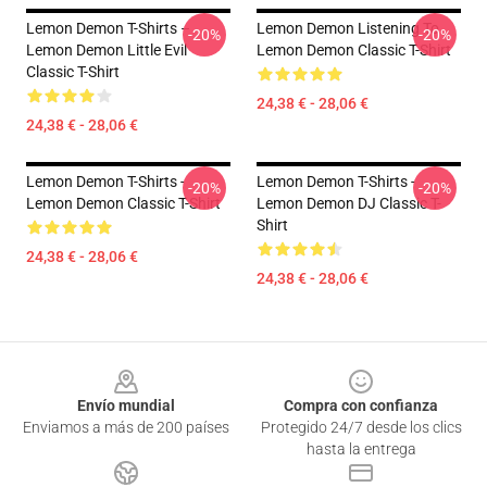
Lemon Demon T-Shirts –
Lemon Demon Listening To
-20%
-20%
Lemon Demon Little Evil
Lemon Demon Classic T-Shirt
Classic T-Shirt
24,38 € - 28,06 €
24,38 € - 28,06 €
Lemon Demon T-Shirts -
Lemon Demon T-Shirts -
-20%
-20%
Lemon Demon Classic T-Shirt
Lemon Demon DJ Classic T-
Shirt
24,38 € - 28,06 €
24,38 € - 28,06 €
Footer
Envío mundial
Compra con confianza
Enviamos a más de 200 países
Protegido 24/7 desde los clics
hasta la entrega