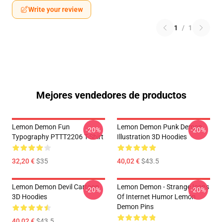
Write your review
1
/
1
Mejores vendedores de productos
Lemon Demon Fun
Lemon Demon Punk Demon
-20%
-20%
Typography PTTT2206 T-Shirt
Illustration 3D Hoodies
32,20 €
$35
40,02 €
$43.5
Lemon Demon Devil Cartoon
Lemon Demon - Strange Icons
-20%
-20%
3D Hoodies
Of Internet Humor Lemon
Demon Pins
40,02 €
$43.5