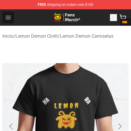
FREE
shipping on orders over $100
Lemon Demon Store - Official Lemon Demon Merchandi
Open menu
Inicio
/
Lemon Demon Cloth
/
Lemon Demon Camisetas