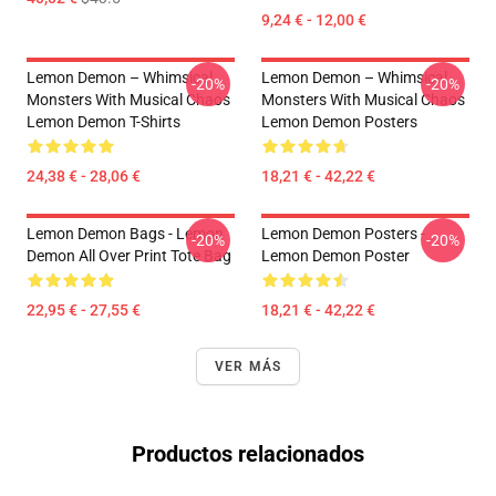
9,24 € - 12,00 €
Lemon Demon – Whimsical
Lemon Demon – Whimsical
-20%
-20%
Monsters With Musical Chaos
Monsters With Musical Chaos
Lemon Demon T-Shirts
Lemon Demon Posters
24,38 € - 28,06 €
18,21 € - 42,22 €
Lemon Demon Bags - Lemon
Lemon Demon Posters -
-20%
-20%
Demon All Over Print Tote Bag
Lemon Demon Poster
22,95 € - 27,55 €
18,21 € - 42,22 €
VER MÁS
Productos relacionados