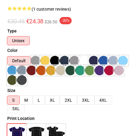
(1 customer reviews)
€30.48
€24.38
-20%
$26.50
Type
Unisex
Color
Default
Size
S
M
L
XL
2XL
3XL
4XL
5XL
Print Location