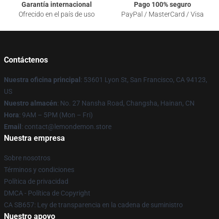
Garantía internacional
Pago 100% seguro
Ofrecido en el país de uso
PayPal / MasterCard / Visa
Contáctenos
Nuestra oficina principal
: 53601 Lyon St, San Francisco, CA 94123,
US
Nuestro almacén
: No. 27 Nansha Road, Changsha, Hainan, CN
Hora
: 9AM – 5PM (Mon – Fri)
Email
: contact@lemondemon.store
Nuestra empresa
Sobre nosotros
Términos y condiciones
Política de privacidad
DMCA - Política de Copyright
CA SB657: Ley de transparencia en la cadena de suministro
Nuestro apoyo