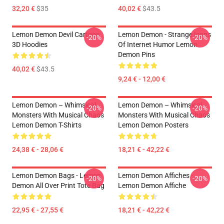
32,20 €
$35
40,02 €
$43.5
Lemon Demon Devil Cartoon
Lemon Demon - Strange Icons
-20%
-20%
3D Hoodies
Of Internet Humor Lemon
Demon Pins
40,02 €
$43.5
9,24 € - 12,00 €
Lemon Demon – Whimsical
Lemon Demon – Whimsical
-20%
-20%
Monsters With Musical Chaos
Monsters With Musical Chaos
Lemon Demon T-Shirts
Lemon Demon Posters
24,38 € - 28,06 €
18,21 € - 42,22 €
Lemon Demon Bags - Lemon
Lemon Demon Affiches -
-20%
-20%
Demon All Over Print Tote Bag
Lemon Demon Affiche
22,95 € - 27,55 €
18,21 € - 42,22 €