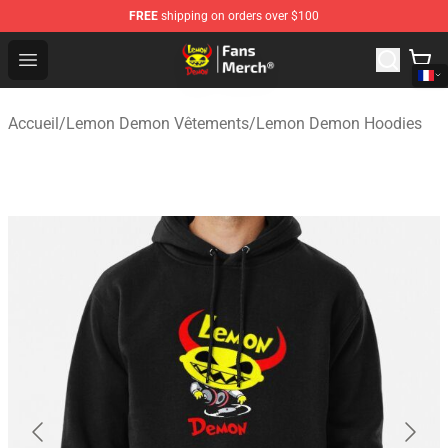
FREE
shipping on orders over $100
Lemon Demon Store - Official Lemon Demon Merchandi
Open menu
Accueil
/
Lemon Demon Vêtements
/
Lemon Demon Hoodies