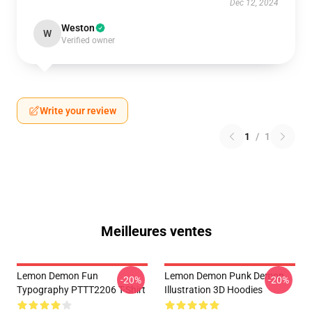
Dec 12, 2024
Weston
W
Verified owner
Write your review
1
/
1
Meilleures ventes
Lemon Demon Fun
Lemon Demon Punk Demon
-20%
-20%
Typography PTTT2206 T-Shirt
Illustration 3D Hoodies