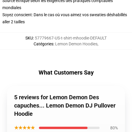
Source éthique selon les exigences des pratiques comptables
mondiales
Soyez conscient: Dans le cas où vous aimez vos sweaties déshabillés
aller 2 tailles
SKU
:
57779667-US-t-shirt-mhoodie-DEFAULT
Catégories
:
Lemon Demon Hoodies
,
What Customers Say
5 reviews for Lemon Demon Des
capuches... Lemon Demon DJ Pullover
Hoodie
★★★★★
80%