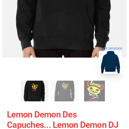
blank template
Lemon Demon Des
Capuches... Lemon Demon DJ