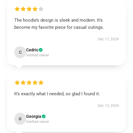
The hoodie’s design is sleek and modern. It’s
become my favorite piece for casual outings.
Dec 17, 2024
Cedric
C
Verified owner
It’s exactly what I needed, so glad I found it.
Dec 15, 2024
Georgia
G
Verified owner