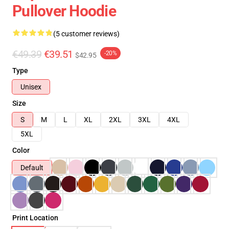
Pullover Hoodie
(5 customer reviews)
€49.39
€39.51
-20%
$42.95
Type
Unisex
Size
S
M
L
XL
2XL
3XL
4XL
5XL
Color
Default
Print Location