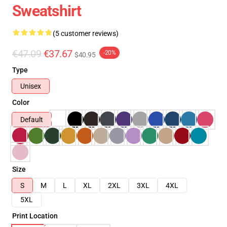
Sweatshirt
(5 customer reviews)
€47.09
€37.67
-20%
$40.95
Type
Unisex
Color
Default
Size
S
M
L
XL
2XL
3XL
4XL
5XL
Print Location