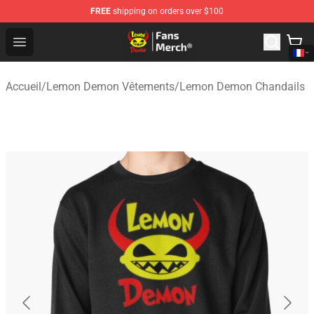
FREE
shipping on orders over $100
Lemon Demon Store - Official Lemon Demon Merchandi
Open menu
Accueil
/
Lemon Demon Vêtements
/
Lemon Demon Chandails