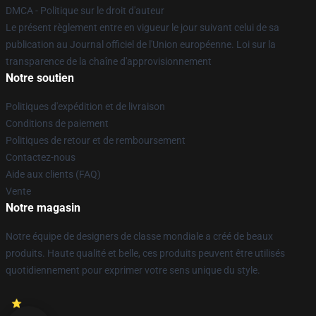
DMCA - Politique sur le droit d'auteur
Le présent règlement entre en vigueur le jour suivant celui de sa
publication au Journal officiel de l'Union européenne. Loi sur la
transparence de la chaîne d'approvisionnement
Notre soutien
Politiques d'expédition et de livraison
Conditions de paiement
Politiques de retour et de remboursement
Contactez-nous
Aide aux clients (FAQ)
Vente
Notre magasin
Notre équipe de designers de classe mondiale a créé de beaux
produits. Haute qualité et belle, ces produits peuvent être utilisés
quotidiennement pour exprimer votre sens unique du style.