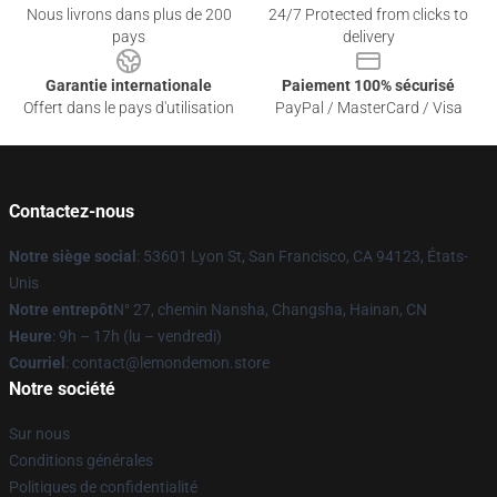
Nous livrons dans plus de 200
24/7 Protected from clicks to
pays
delivery
Garantie internationale
Paiement 100% sécurisé
Offert dans le pays d'utilisation
PayPal / MasterCard / Visa
Contactez-nous
Notre siège social
: 53601 Lyon St, San Francisco, CA 94123, États-
Unis
Notre entrepôt
N° 27, chemin Nansha, Changsha, Hainan, CN
Heure
: 9h – 17h (lu – vendredi)
Courriel
: contact@lemondemon.store
Notre société
Sur nous
Conditions générales
Politiques de confidentialité