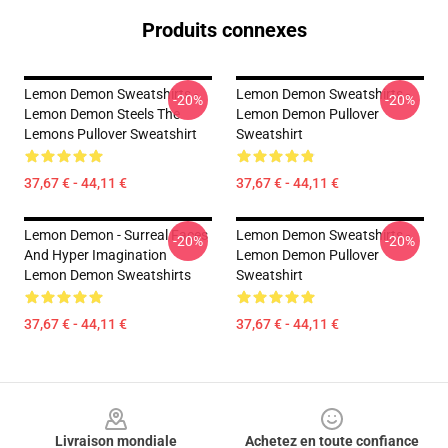
Produits connexes
Lemon Demon Sweatshirts -
Lemon Demon Sweatshirts -
-20%
-20%
Lemon Demon Steels The
Lemon Demon Pullover
Lemons Pullover Sweatshirt
Sweatshirt
37,67 € - 44,11 €
37,67 € - 44,11 €
Lemon Demon - Surreal Faces
Lemon Demon Sweatshirts -
-20%
-20%
And Hyper Imagination
Lemon Demon Pullover
Lemon Demon Sweatshirts
Sweatshirt
37,67 € - 44,11 €
37,67 € - 44,11 €
Footer
Livraison mondiale
Achetez en toute confiance