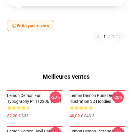
Write your review
1
/
1
Meilleures ventes
Lemon Demon Fun
Lemon Demon Punk Demon
-20%
-20%
Typography PTTT2206 T-Shirt
Illustration 3D Hoodies
32,20 €
$35
40,02 €
$43.5
Lemon Demon Devil Cartoon
Lemon Demon - Strange Icons