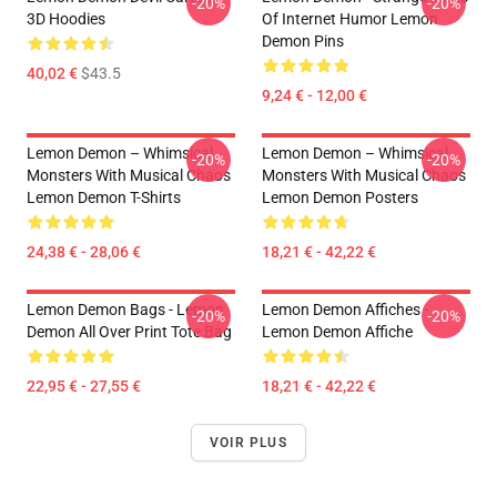
-20%
-20%
3D Hoodies
Of Internet Humor Lemon
Demon Pins
40,02 €
$43.5
9,24 € - 12,00 €
Lemon Demon – Whimsical
Lemon Demon – Whimsical
-20%
-20%
Monsters With Musical Chaos
Monsters With Musical Chaos
Lemon Demon T-Shirts
Lemon Demon Posters
24,38 € - 28,06 €
18,21 € - 42,22 €
Lemon Demon Bags - Lemon
Lemon Demon Affiches -
-20%
-20%
Demon All Over Print Tote Bag
Lemon Demon Affiche
22,95 € - 27,55 €
18,21 € - 42,22 €
VOIR PLUS