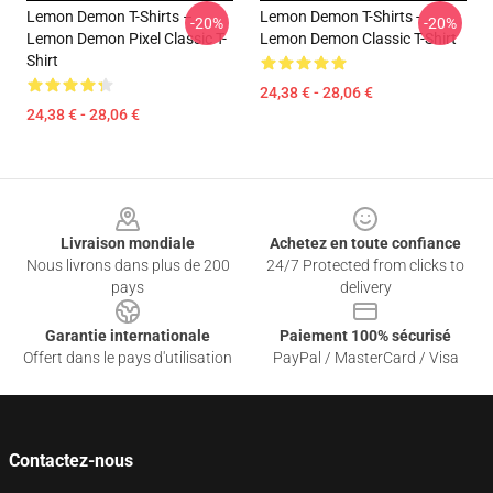
Lemon Demon T-Shirts –
Lemon Demon T-Shirts -
-20%
-20%
Lemon Demon Pixel Classic T-
Lemon Demon Classic T-Shirt
Shirt
24,38 € - 28,06 €
24,38 € - 28,06 €
Footer
Livraison mondiale
Achetez en toute confiance
Nous livrons dans plus de 200
24/7 Protected from clicks to
pays
delivery
Garantie internationale
Paiement 100% sécurisé
Offert dans le pays d'utilisation
PayPal / MasterCard / Visa
Contactez-nous