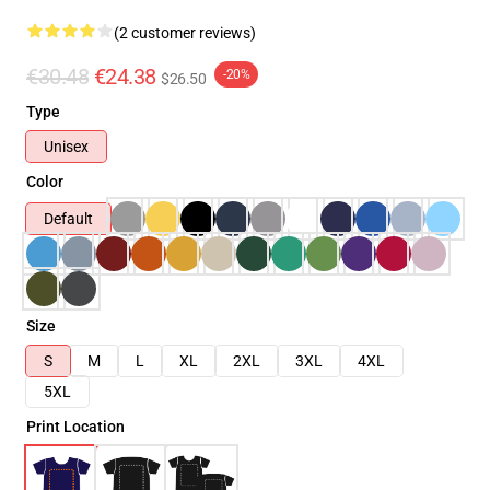
(2 customer reviews)
€30.48
€24.38
-20%
$26.50
Type
Unisex
Color
Default
Size
S
M
L
XL
2XL
3XL
4XL
5XL
Print Location