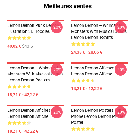
Meilleures ventes
Lemon Demon Punk Demon
Lemon Demon – Whimsical
-20%
-20%
Illustration 3D Hoodies
Monsters With Musical Chaos
Lemon Demon T-Shirts
40,02 €
$43.5
24,38 € - 28,06 €
Lemon Demon – Whimsical
Lemon Demon Affiches -
-20%
-20%
Monsters With Musical Chaos
Lemon Demon Affiche
Lemon Demon Posters
18,21 € - 42,22 €
18,21 € - 42,22 €
Lemon Demon Affiches -
Lemon Demon Posters - Spirit
-20%
-20%
Lemon Demon Affiche
Phone Lemon Demon Printed
Poster
18,21 € - 42,22 €