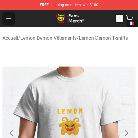
FREE
shipping on orders over $100
Lemon Demon Store - Official Lemon Demon Merchandi
Open menu
Accueil
/
Lemon Demon Vêtements
/
Lemon Demon T-shirts