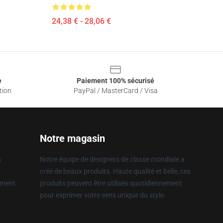
24,38 € - 28,06 €
e
Paiement 100% sécurisé
tion
PayPal / MasterCard / Visa
Notre magasin
n
Notre équipe de designers de classe mondiale a
créé de beaux produits. Haute qualité et belle, ces
ement
produits peuvent être utilisés quotidiennement
pour exprimer votre sens unique du style.