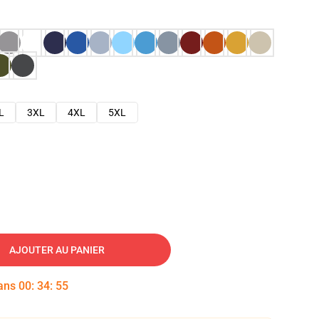
L
3XL
4XL
5XL
AJOUTER AU PANIER
dans
00
:
34
:
53