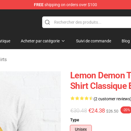
FREE
shipping on orders over $100
dise Shop
tique
Acheter par catégorie
Suivi de commande
Blog
rts
Lemon Demon T-
Shirt Classique 
(2 customer reviews
€30.48
€24.38
-20%
$26.50
Type
Unisex