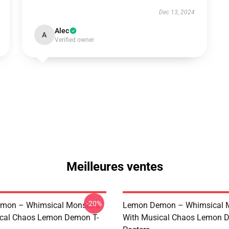
Dec 13, 2024
Alec
A
Verified owner
Meilleures ventes
-20%
mon – Whimsical Monsters
Lemon Demon – Whimsical 
ical Chaos Lemon Demon T-
With Musical Chaos Lemon 