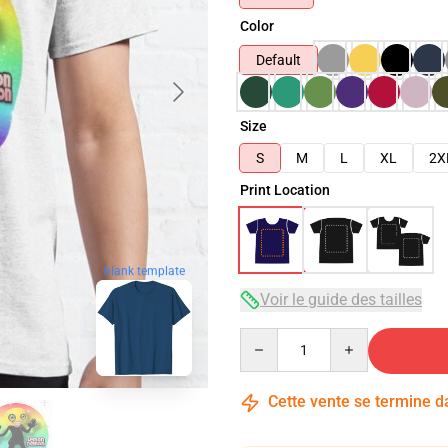
Color
Default
Size
S
M
L
XL
2X
Print Location
blank template
Voir le guide des tailles
Quantity
Cette vente se termine 