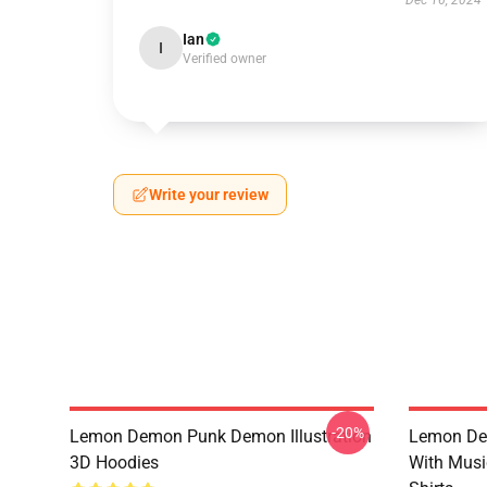
Dec 16, 2024
Ian
I
Verified owner
Write your review
-20%
Lemon Demon Punk Demon Illustration
Lemon De
3D Hoodies
With Mus