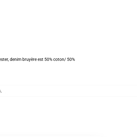
yester, denim bruyère est 50% coton/ 50%
s
,