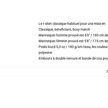
Le t-shirt classique habituel pour une mise en
Classique, beneficiant, boxy match
Mannequin homme prouvé est 6'0" / 183 cm de
Mannequin féminin prouvé est 5'8" / 173 cm de
Poids lourd 5,3 oz / 180 g/sm tissu, les coule
polyester
Embouts à double nervure et bande de cou po