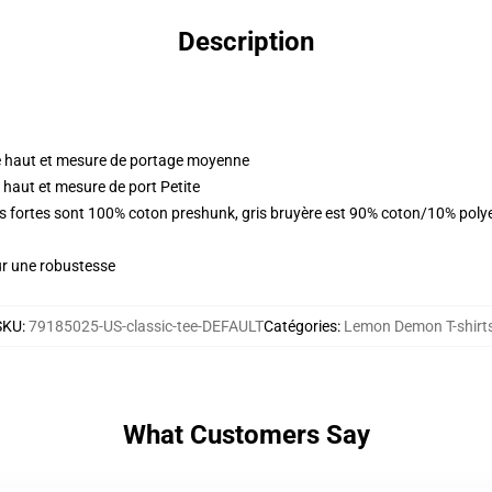
Description
 haut et mesure de portage moyenne
 haut et mesure de port Petite
urs fortes sont 100% coton preshunk, gris bruyère est 90% coton/10% pol
ur une robustesse
SKU
:
79185025-US-classic-tee-DEFAULT
Catégories
:
Lemon Demon T-shirt
What Customers Say