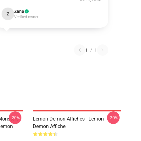
Dec 15, 2024
Zane
Z
Verified owner
1
/
1
-20%
-20%
Monsters
Lemon Demon Affiches - Lemon
Demon
Demon Affiche