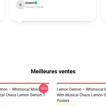
Grant
G
Verified owner
Meilleures ventes
-20%
mon – Whimsical Monsters
Lemon Demon – Whimsical 
ical Chaos Lemon Demon T-
With Musical Chaos Lemon 
Posters