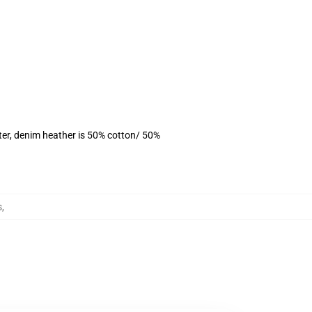
ter, denim heather is 50% cotton/ 50%
s
,