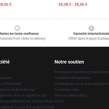
28,06 €
24,38 € - 28,06 €
hetez en toute confiance
Garantie international
otected from clicks to delivery
Offert dans le pays d'utilisa
ciété
Notre soutien
Politiques d'expédition et de livraiso
énérales
Conditions de paiement
 confidentialité
Politiques de retour et de rembours
que sur le droit d'auteur
Contactez-nous
glement entre en vigueur le jour
Aide aux clients (FAQ)
 de sa publication au Journal officiel
Vente
uropéenne. Loi sur la transparence de