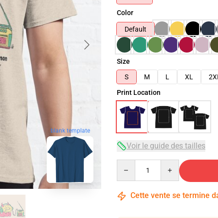
Color
Default
Size
S
M
L
XL
2X
Print Location
blank template
Voir le guide des tailles
Quantity
Cette vente se termine 