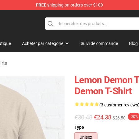
FREE
shipping on orders over $100
dise Shop
tique
Acheter par catégorie
Suivi de commande
Blog
rts
Lemon Demon T-S
Demon T-Shirt
(3 customer reviews
€30.48
€24.38
-20%
$26.50
Type
Unisex