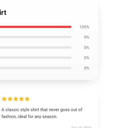
rt
100%
0%
0%
0%
0%
A classic style shirt that never goes out of
fashion, ideal for any season.