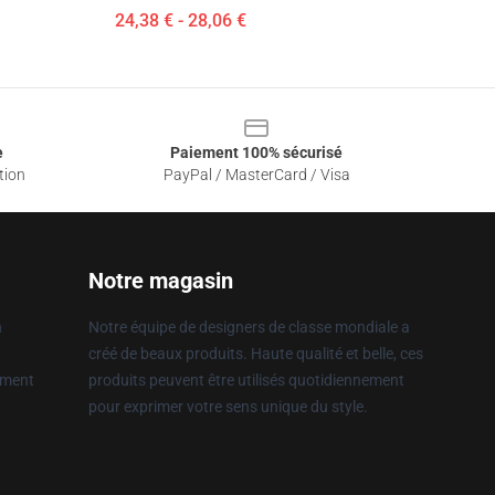
24,38 € - 28,06 €
e
Paiement 100% sécurisé
tion
PayPal / MasterCard / Visa
Notre magasin
n
Notre équipe de designers de classe mondiale a
créé de beaux produits. Haute qualité et belle, ces
ement
produits peuvent être utilisés quotidiennement
pour exprimer votre sens unique du style.