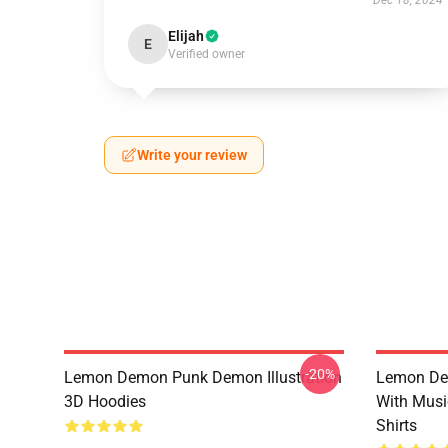
Dec 18, 2024
Elijah
E
Verified owner
Write your review
-20%
Lemon Demon Punk Demon Illustration
Lemon De
3D Hoodies
With Mus
Shirts