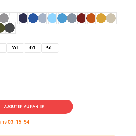
L
3XL
4XL
5XL
AJOUTER AU PANIER
dans
03
:
16
:
53