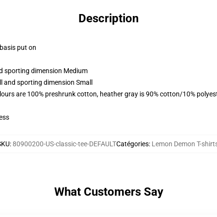
Description
 basis put on
and sporting dimension Medium
ll and sporting dimension Small
lours are 100% preshrunk cotton, heather gray is 90% cotton/10% polyes
ess
SKU
:
80900200-US-classic-tee-DEFAULT
Catégories
:
Lemon Demon T-shirt
What Customers Say