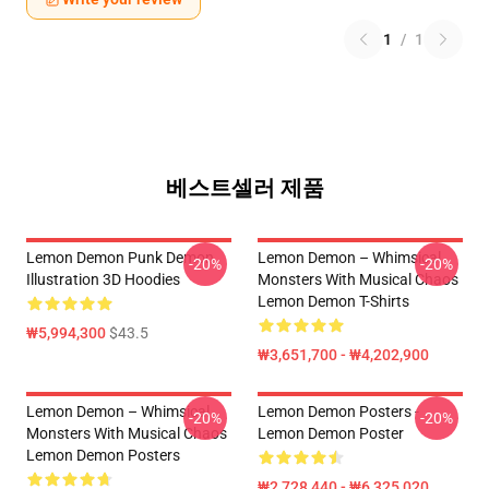
1
/
1
베스트셀러 제품
Lemon Demon Punk Demon
Lemon Demon – Whimsical
-20%
-20%
Illustration 3D Hoodies
Monsters With Musical Chaos
Lemon Demon T-Shirts
₩5,994,300
$43.5
₩3,651,700 - ₩4,202,900
Lemon Demon – Whimsical
Lemon Demon Posters -
-20%
-20%
Monsters With Musical Chaos
Lemon Demon Poster
Lemon Demon Posters
₩2,728,440 - ₩6,325,020