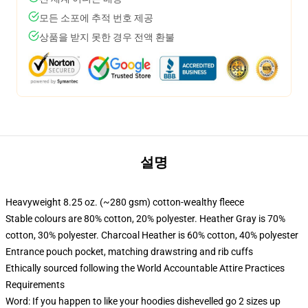
모든 소포에 추적 번호 제공
상품을 받지 못한 경우 전액 환불
설명
Heavyweight 8.25 oz. (~280 gsm) cotton-wealthy fleece
Stable colours are 80% cotton, 20% polyester. Heather Gray is 70%
cotton, 30% polyester. Charcoal Heather is 60% cotton, 40% polyester
Entrance pouch pocket, matching drawstring and rib cuffs
Ethically sourced following the World Accountable Attire Practices
Requirements
Word: If you happen to like your hoodies dishevelled go 2 sizes up