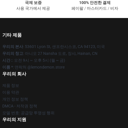
국제 보증
100% 안전한 결제
사용 국가에서 제공
페이팔 / 마스터카드 / 비자
기타 제품
우리의 본사
: 53601 Lyon St, 샌프란시스코, CA 94123, 미국
우리의 창고
: 아니오 27 Nansha 도로, 장샤, Hainan, CN
시간 :
: 오전 9시 ~ 오후 5시 (월 ~ 금)
이름 *
: 연락처 @lemondemon.store
우리의 회사
제품 정보
이용 약관
개인 정보 정책
DMCA - 저작권 정책
모델 번호: 공급망 투명성 행위
우리의 지원