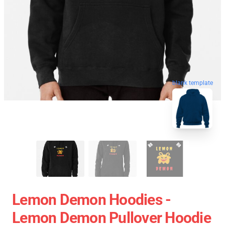
blank template
Lemon Demon Hoodies -
Lemon Demon Pullover Hoodie