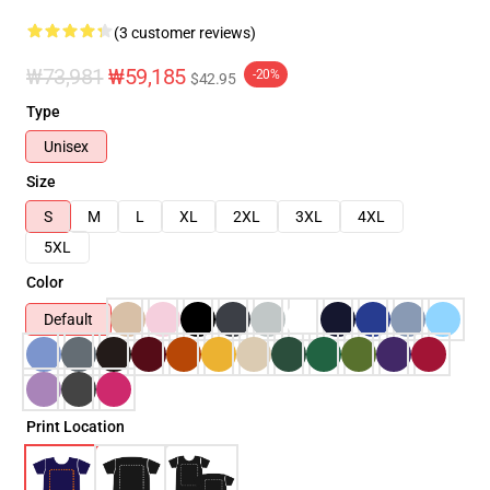
(3 customer reviews)
₩73,981
₩59,185
-20%
$42.95
Type
Unisex
Size
S
M
L
XL
2XL
3XL
4XL
5XL
Color
Default
Print Location