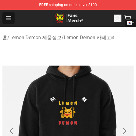
FREE
shipping on orders over $100
Lemon Demon Store - Official Lemon Demon Merchandi
Open menu
홈
/
Lemon Demon 제품정보
/
Lemon Demon 카테고리