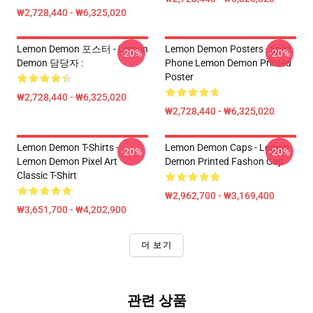
₩2,728,440 - ₩6,325,020
Lemon Demon 포스터 - Lemon
Lemon Demon Posters - Spirit
-20%
-20%
Demon 담당자 :
Phone Lemon Demon Printed
Poster
₩2,728,440 - ₩6,325,020
₩2,728,440 - ₩6,325,020
Lemon Demon T-Shirts -
Lemon Demon Caps - Lemon
-20%
-20%
Lemon Demon Pixel Art
Demon Printed Fashon Cap
Classic T-Shirt
₩2,962,700 - ₩3,169,400
₩3,651,700 - ₩4,202,900
더 보기
관련 상품