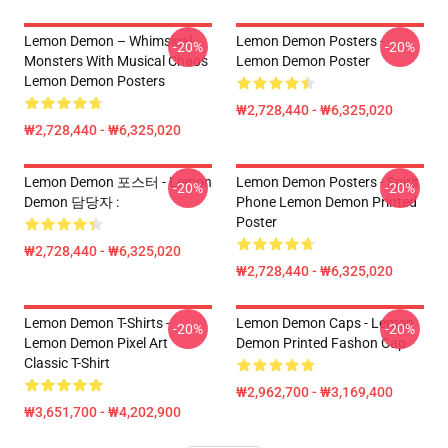
Lemon Demon – Whimsical
Lemon Demon Posters -
-20%
-20%
Monsters With Musical Chaos
Lemon Demon Poster
Lemon Demon Posters
₩2,728,440 - ₩6,325,020
₩2,728,440 - ₩6,325,020
Lemon Demon 포스터 - Lemon
Lemon Demon Posters - Spirit
-20%
-20%
Demon 담당자 :
Phone Lemon Demon Printed
Poster
₩2,728,440 - ₩6,325,020
₩2,728,440 - ₩6,325,020
Lemon Demon T-Shirts -
Lemon Demon Caps - Lemon
-20%
-20%
Lemon Demon Pixel Art
Demon Printed Fashon Cap
Classic T-Shirt
₩2,962,700 - ₩3,169,400
₩3,651,700 - ₩4,202,900