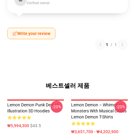
M
Verified owner
Write your review
1
/
1
베스트셀러 제품
Lemon Demon Punk Demon
Lemon Demon – Whimsical
-20%
-20%
Illustration 3D Hoodies
Monsters With Musical Chaos
Lemon Demon T-Shirts
₩5,994,300
$43.5
₩3,651,700 - ₩4,202,900