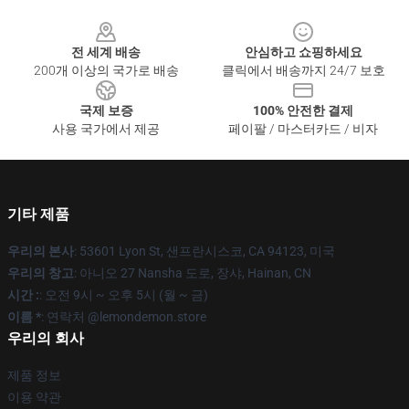
Footer
전 세계 배송
안심하고 쇼핑하세요
200개 이상의 국가로 배송
클릭에서 배송까지 24/7 보호
국제 보증
100% 안전한 결제
사용 국가에서 제공
페이팔 / 마스터카드 / 비자
기타 제품
우리의 본사
: 53601 Lyon St, 샌프란시스코, CA 94123, 미국
우리의 창고
: 아니오 27 Nansha 도로, 장샤, Hainan, CN
시간 :
: 오전 9시 ~ 오후 5시 (월 ~ 금)
이름 *
: 연락처 @lemondemon.store
우리의 회사
제품 정보
이용 약관