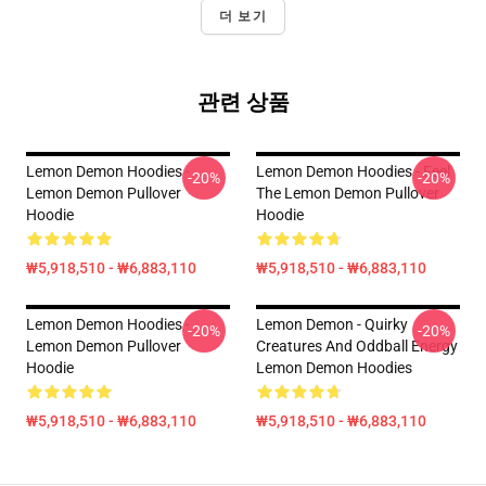
더 보기
관련 상품
Lemon Demon Hoodies -
Lemon Demon Hoodies - Feel
-20%
-20%
Lemon Demon Pullover
The Lemon Demon Pullover
Hoodie
Hoodie
₩5,918,510 - ₩6,883,110
₩5,918,510 - ₩6,883,110
Lemon Demon Hoodies -
Lemon Demon - Quirky
-20%
-20%
Lemon Demon Pullover
Creatures And Oddball Energy
Hoodie
Lemon Demon Hoodies
₩5,918,510 - ₩6,883,110
₩5,918,510 - ₩6,883,110