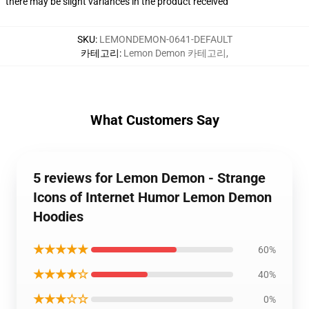
there may be slight variances in the product received
SKU
:
LEMONDEMON-0641-DEFAULT
카테고리
:
Lemon Demon 카테고리
,
What Customers Say
5 reviews for Lemon Demon - Strange
Icons of Internet Humor Lemon Demon
Hoodies
★★★★★
60%
★★★★☆
40%
★★★☆☆
0%