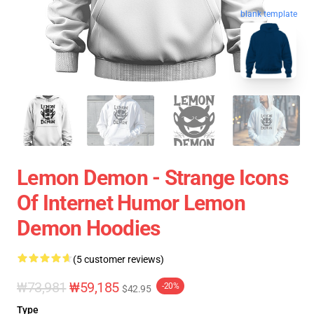
blank template
Lemon Demon - Strange Icons
Of Internet Humor Lemon
Demon Hoodies
(5 customer reviews)
₩73,981
₩59,185
-20%
$42.95
Type