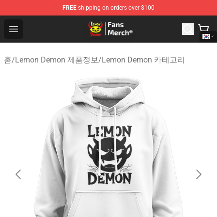
FREE
shipping on orders over $100
Lemon Demon Store - Official Lemon Demon Merchandi
Open menu
홈
/
Lemon Demon 제품정보
/
Lemon Demon 카테고리