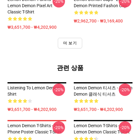
-20%
-20%
Lemon Demon Pixel Art
Demon Printed Fashon Cap
Classic T-Shirt
₩2,962,700 - ₩3,169,400
₩3,651,700 - ₩4,202,900
더 보기
관련 상품
Listening To Lemon Demon T-
Lemon Demon 티셔츠 - Lemon
-20%
-20%
Shirt
Demon 클래식 티셔츠
₩3,651,700 - ₩4,202,900
₩3,651,700 - ₩4,202,900
Lemon Demon T-Shirts - Spirit
Lemon Demon T-Shirts -
-20%
-20%
Phone Poster Classic T-Shirt
Lemon Demon Classic T-Shirt