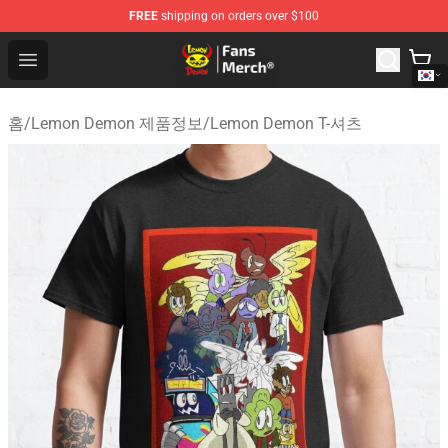
FREE
shipping on orders over $100
Lemon Demon Store - Official Lemon Demon Merchandi
Open menu
홈
/
Lemon Demon 제품정보
/
Lemon Demon T-셔츠