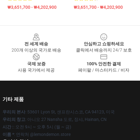
₩3,651,700 - ₩4,202,900
₩3,651,700 - ₩4,202,900
Footer
전 세계 배송
안심하고 쇼핑하세요
200개 이상의 국가로 배송
클릭에서 배송까지 24/7 보호
국제 보증
100% 안전한 결제
사용 국가에서 제공
페이팔 / 마스터카드 / 비자
기타 제품
우리의 본사
: 53601 Lyon St, 샌프란시스코, CA 94123, 미국
우리의 창고
: 아니오 27 Nansha 도로, 장샤, Hainan, CN
시간 :
: 오전 9시 ~ 오후 5시 (월 ~ 금)
이름 *
: 연락처 @lemondemon.store