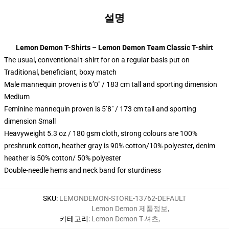
설명
Lemon Demon T-Shirts – Lemon Demon Team Classic T-shirt
The usual, conventional t-shirt for on a regular basis put on
Traditional, beneficiant, boxy match
Male mannequin proven is 6’0″ / 183 cm tall and sporting dimension
Medium
Feminine mannequin proven is 5’8″ / 173 cm tall and sporting
dimension Small
Heavyweight 5.3 oz / 180 gsm cloth, strong colours are 100%
preshrunk cotton, heather gray is 90% cotton/10% polyester, denim
heather is 50% cotton/ 50% polyester
Double-needle hems and neck band for sturdiness
SKU
:
LEMONDEMON-STORE-13762-DEFAULT
Lemon Demon 제품정보
,
카테고리
:
Lemon Demon T-셔츠
,