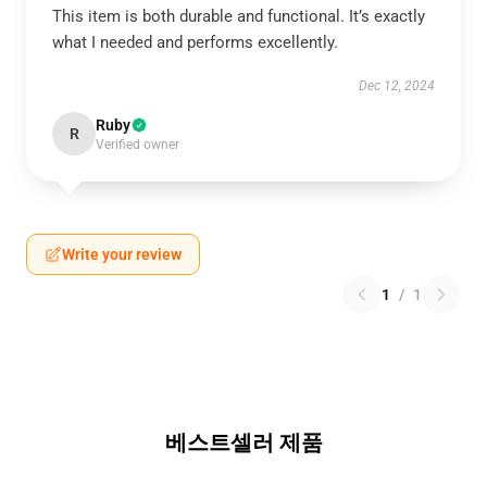
This item is both durable and functional. It’s exactly
what I needed and performs excellently.
Dec 12, 2024
Ruby
R
Verified owner
Write your review
1
/
1
베스트셀러 제품