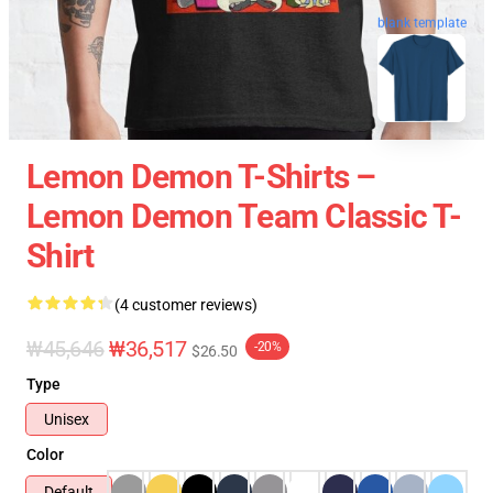
blank template
Lemon Demon T-Shirts –
Lemon Demon Team Classic T-
Shirt
(4 customer reviews)
₩45,646
₩36,517
-20%
$26.50
Type
Unisex
Color
Default