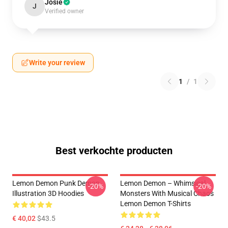
Josie
J
Verified owner
Write your review
1
/
1
Best verkochte producten
Lemon Demon Punk Demon
Lemon Demon – Whimsical
-20%
-20%
Illustration 3D Hoodies
Monsters With Musical Chaos
Lemon Demon T-Shirts
€ 40,02
$43.5