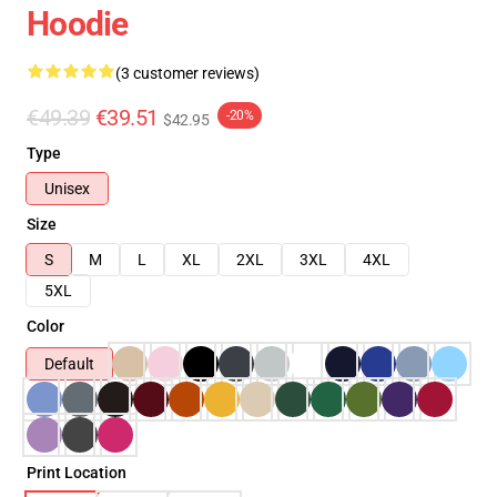
Hoodie
(3 customer reviews)
€49.39
€39.51
-20%
$42.95
Type
Unisex
Size
S
M
L
XL
2XL
3XL
4XL
5XL
Color
Default
Print Location