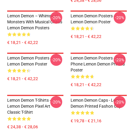
€ 24,38 - € 28,06
Lemon Demon – Whimsical
Lemon Demon Posters -
-20%
-20%
Monsters With Musical Chaos
Lemon Demon Poster
Lemon Demon Posters
€ 18,21 - € 42,22
€ 18,21 - € 42,22
Lemon Demon Posters -
Lemon Demon Posters - Spirit
-20%
-20%
Lemon Demon Poster
Phone Lemon Demon Printed
Poster
€ 18,21 - € 42,22
€ 18,21 - € 42,22
Lemon Demon T-Shirts -
Lemon Demon Caps - Lemon
-20%
-20%
Lemon Demon Pixel Art
Demon Printed Fashon Cap
Classic T-Shirt
€ 19,78 - € 21,16
€ 24,38 - € 28,06