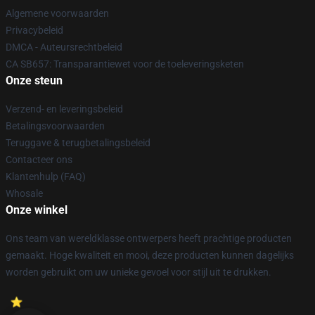
Algemene voorwaarden
Privacybeleid
DMCA - Auteursrechtbeleid
CA SB657: Transparantiewet voor de toeleveringsketen
Onze steun
Verzend- en leveringsbeleid
Betalingsvoorwaarden
Teruggave & terugbetalingsbeleid
Contacteer ons
Klantenhulp (FAQ)
Whosale
Onze winkel
Ons team van wereldklasse ontwerpers heeft prachtige producten
gemaakt. Hoge kwaliteit en mooi, deze producten kunnen dagelijks
worden gebruikt om uw unieke gevoel voor stijl uit te drukken.