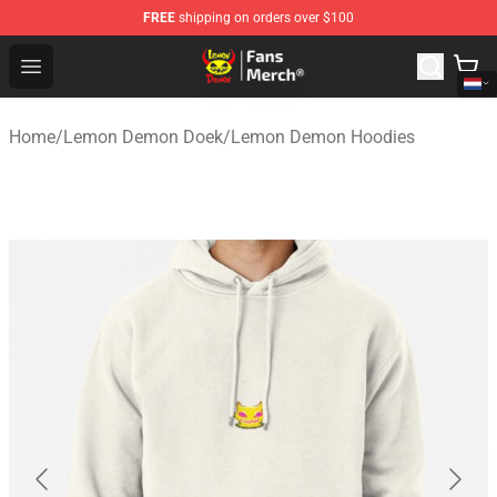
FREE
shipping on orders over $100
Lemon Demon Store - Official Lemon Demon Merchandi
Open menu
Home
/
Lemon Demon Doek
/
Lemon Demon Hoodies