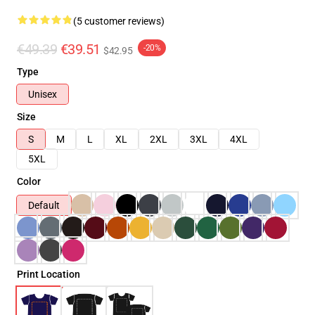
(5 customer reviews)
€49.39
€39.51
-20%
$42.95
Type
Unisex
Size
S
M
L
XL
2XL
3XL
4XL
5XL
Color
Default
Print Location