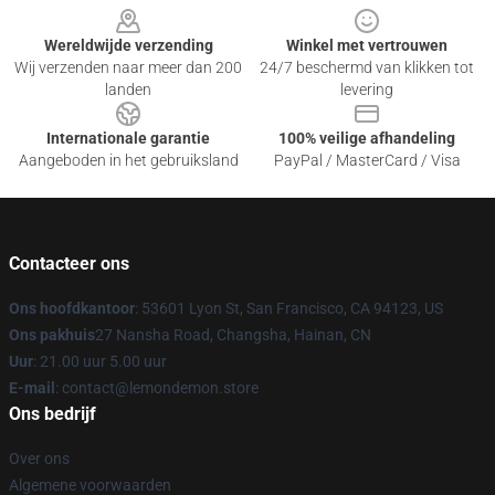
Wereldwijde verzending
Winkel met vertrouwen
Wij verzenden naar meer dan 200
24/7 beschermd van klikken tot
landen
levering
Internationale garantie
100% veilige afhandeling
Aangeboden in het gebruiksland
PayPal / MasterCard / Visa
Contacteer ons
Ons hoofdkantoor
: 53601 Lyon St, San Francisco, CA 94123, US
Ons pakhuis
27 Nansha Road, Changsha, Hainan, CN
Uur
: 21.00 uur 5.00 uur
E-mail
: contact@lemondemon.store
Ons bedrijf
Over ons
Algemene voorwaarden