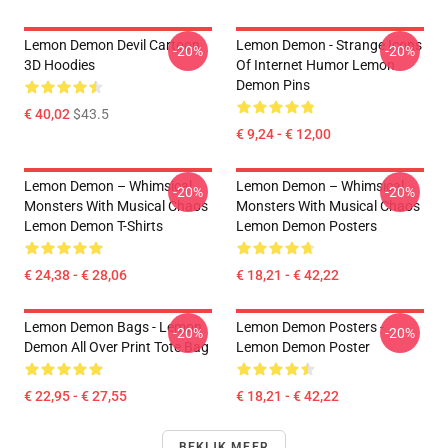
Lemon Demon Devil Cartoon
Lemon Demon - Strange Icons
-20%
-20%
3D Hoodies
Of Internet Humor Lemon
Demon Pins
€ 40,02
$43.5
€ 9,24 - € 12,00
Lemon Demon – Whimsical
Lemon Demon – Whimsical
-20%
-20%
Monsters With Musical Chaos
Monsters With Musical Chaos
Lemon Demon T-Shirts
Lemon Demon Posters
€ 24,38 - € 28,06
€ 18,21 - € 42,22
Lemon Demon Bags - Lemon
Lemon Demon Posters -
-20%
-20%
Demon All Over Print Tote Bag
Lemon Demon Poster
€ 22,95 - € 27,55
€ 18,21 - € 42,22
BEKIJK MEER