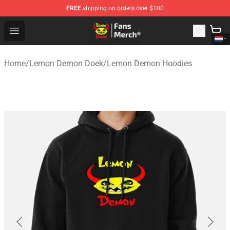
FREE
shipping on orders over $100
Lemon Demon Store - Official Lemon Demon Merchandi
Open menu
Home
/
Lemon Demon Doek
/
Lemon Demon Hoodies