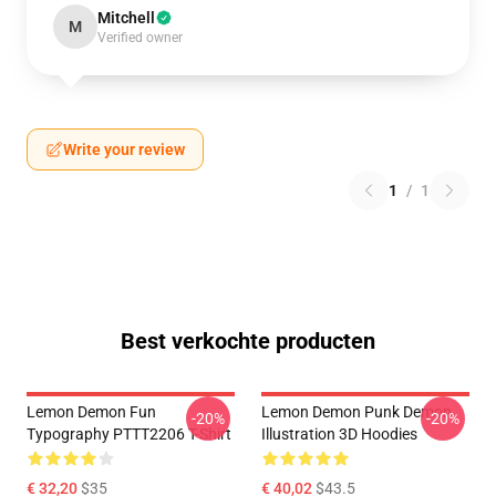
Mitchell
M
Verified owner
Write your review
1
/
1
Best verkochte producten
Lemon Demon Fun
Lemon Demon Punk Demon
-20%
-20%
Typography PTTT2206 T-Shirt
Illustration 3D Hoodies
€ 32,20
$35
€ 40,02
$43.5