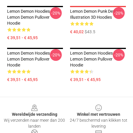
Lemon Demon Hoodies -
Lemon Demon Punk Demon
-20%
-20%
Lemon Demon Pullover
Illustration 3D Hoodies
Hoodie
€ 40,02
$43.5
€ 39,51 - € 45,95
Lemon Demon Hoodies -
Lemon Demon Hoodies -
-20%
-20%
Lemon Demon Pullover
Lemon Demon Pullover
Hoodie
Hoodie
€ 39,51 - € 45,95
€ 39,51 - € 45,95
Footer
Wereldwijde verzending
Winkel met vertrouwen
Wij verzenden naar meer dan 200
24/7 beschermd van klikken tot
landen
levering