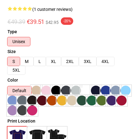
(1 customer reviews)
€49.39
€39.51
-20%
$42.95
Type
Unisex
Size
S
M
L
XL
2XL
3XL
4XL
5XL
Color
Default
Print Location