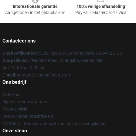
Internationale garantie
100% veilige afhandeling
Aangeboden in het gebruiksland
PayPal / MasterCard / Visa
Contacteer ons
Ons hoofdkantoor
: 53601 Lyon St, San Francisco, CA 94123, US
Ons pakhuis
27 Nansha Road, Changsha, Hainan, CN
Uur
: 21.00 uur 5.00 uur
E-mail
: contact@lemondemon.store
Ons bedrijf
Over ons
Algemene voorwaarden
Privacybeleid
DMCA - Auteursrechtbeleid
CA SB657: Transparantiewet voor de toeleveringsketen
Onze steun