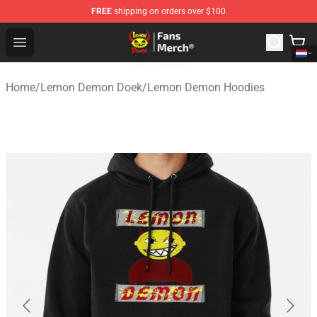
FREE
shipping on orders over $100
Lemon Demon Store - Official Lemon Demon Merchandi
Open menu
Home
/
Lemon Demon Doek
/
Lemon Demon Hoodies