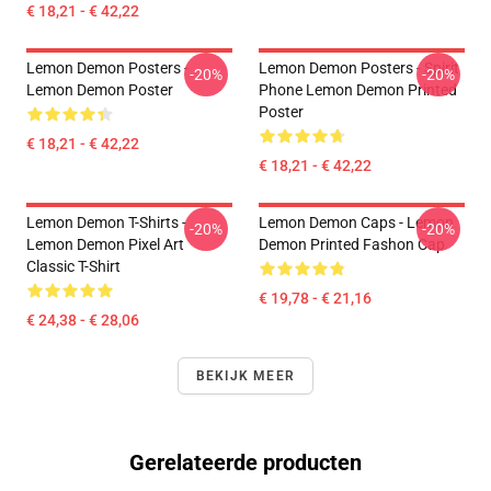
€ 18,21 - € 42,22
Lemon Demon Posters -
Lemon Demon Posters - Spirit
-20%
-20%
Lemon Demon Poster
Phone Lemon Demon Printed
Poster
€ 18,21 - € 42,22
€ 18,21 - € 42,22
Lemon Demon T-Shirts -
Lemon Demon Caps - Lemon
-20%
-20%
Lemon Demon Pixel Art
Demon Printed Fashon Cap
Classic T-Shirt
€ 19,78 - € 21,16
€ 24,38 - € 28,06
BEKIJK MEER
Gerelateerde producten