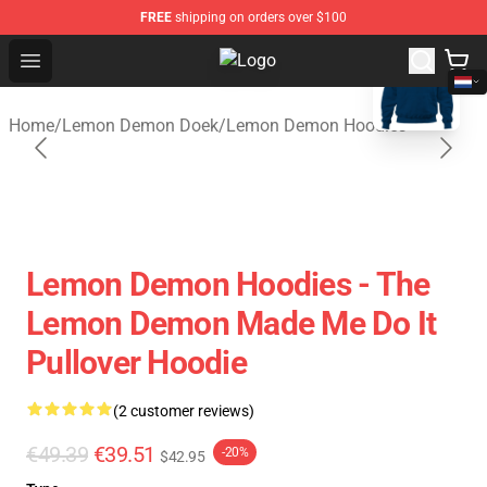
FREE
shipping on orders over $100
blank template
Open menu
Lemon Demon Store - Official Le
Home
/
Lemon Demon Doek
/
Lemon Demon Hoodies
Lemon Demon Hoodies - The
Lemon Demon Made Me Do It
Pullover Hoodie
(2 customer reviews)
€49.39
€39.51
-20%
$42.95