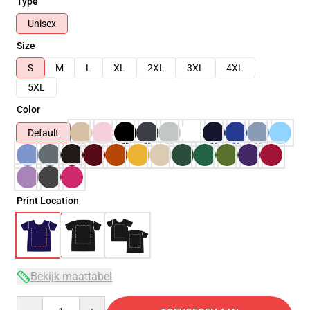
Type
Unisex
Size
S
M
L
XL
2XL
3XL
4XL
5XL
Color
Default
Print Location
Bekijk maattabel
Quantity