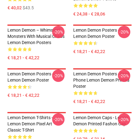
€ 40,02
$43.5
€ 24,38 - € 28,06
Lemon Demon – Whimsical
Lemon Demon Posters -
-20%
-20%
Monsters With Musical Chaos
Lemon Demon Poster
Lemon Demon Posters
€ 18,21 - € 42,22
€ 18,21 - € 42,22
Lemon Demon Posters -
Lemon Demon Posters - Spirit
-20%
-20%
Lemon Demon Poster
Phone Lemon Demon Printed
Poster
€ 18,21 - € 42,22
€ 18,21 - € 42,22
Lemon Demon T-Shirts -
Lemon Demon Caps - Lemon
-20%
-20%
Lemon Demon Pixel Art
Demon Printed Fashon Cap
Classic T-Shirt