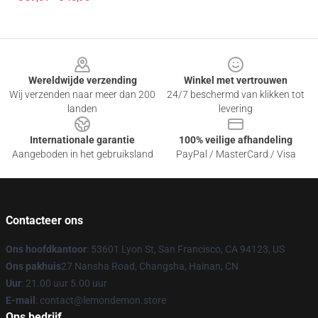
Footer
Wereldwijde verzending
Winkel met vertrouwen
Wij verzenden naar meer dan 200
24/7 beschermd van klikken tot
landen
levering
Internationale garantie
100% veilige afhandeling
Aangeboden in het gebruiksland
PayPal / MasterCard / Visa
Contacteer ons
Ons hoofdkantoor
: 53601 Lyon St, San Francisco, CA 94123, US
Ons pakhuis
27 Nansha Road, Changsha, Hainan, CN
Uur
: 21.00 uur 5.00 uur
E-mail
: contact@lemondemon.store
Ons bedrijf