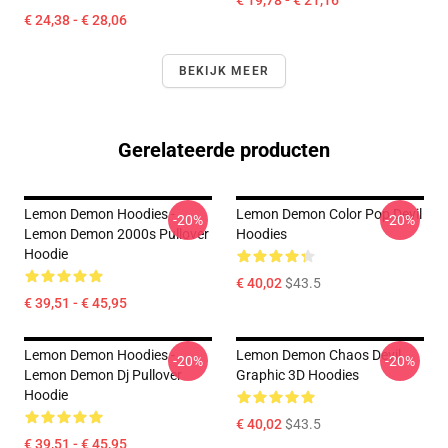
€ 19,78 - € 21,16
€ 24,38 - € 28,06
BEKIJK MEER
Gerelateerde producten
Lemon Demon Hoodies -
Lemon Demon Color Pop Devil
-20%
-20%
Lemon Demon 2000s Pullover
Hoodies
Hoodie
€ 40,02
$43.5
€ 39,51 - € 45,95
Lemon Demon Hoodies -
Lemon Demon Chaos Devil
-20%
-20%
Lemon Demon Dj Pullover
Graphic 3D Hoodies
Hoodie
€ 40,02
$43.5
€ 39,51 - € 45,95