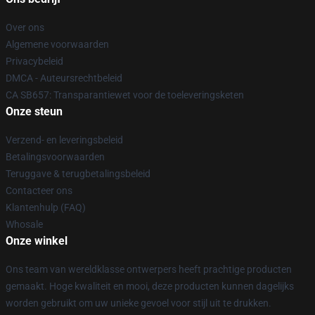
Over ons
Algemene voorwaarden
Privacybeleid
DMCA - Auteursrechtbeleid
CA SB657: Transparantiewet voor de toeleveringsketen
Onze steun
Verzend- en leveringsbeleid
Betalingsvoorwaarden
Teruggave & terugbetalingsbeleid
Contacteer ons
Klantenhulp (FAQ)
Whosale
Onze winkel
Ons team van wereldklasse ontwerpers heeft prachtige producten
gemaakt. Hoge kwaliteit en mooi, deze producten kunnen dagelijks
worden gebruikt om uw unieke gevoel voor stijl uit te drukken.