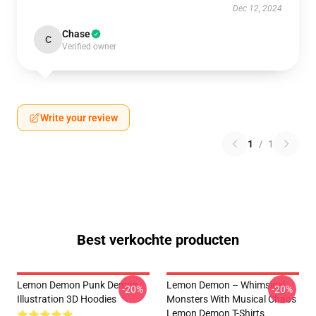
Dec 12, 2024
Chase
C
Verified owner
Write your review
1
/
1
Best verkochte producten
Lemon Demon Punk Demon
Lemon Demon – Whimsical
-20%
-20%
Illustration 3D Hoodies
Monsters With Musical Chaos
Lemon Demon T-Shirts