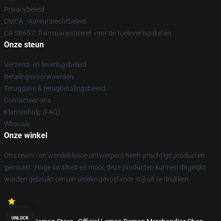
Privacybeleid
DMCA - Auteursrechtbeleid
CA SB657: Transparantiewet voor de toeleveringsketen
Onze steun
Verzend- en leveringsbeleid
Betalingsvoorwaarden
Teruggave & terugbetalingsbeleid
Contacteer ons
Klantenhulp (FAQ)
Whosale
Onze winkel
Ons team van wereldklasse ontwerpers heeft prachtige producten
gemaakt. Hoge kwaliteit en mooi, deze producten kunnen dagelijks
worden gebruikt om uw unieke gevoel voor stijl uit te drukken.
UNLOCK