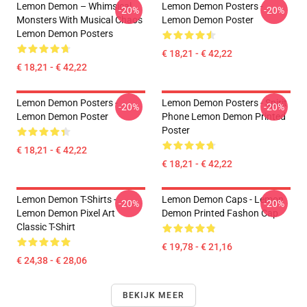
Lemon Demon – Whimsical
Lemon Demon Posters -
-20%
-20%
Monsters With Musical Chaos
Lemon Demon Poster
Lemon Demon Posters
€ 18,21 - € 42,22
€ 18,21 - € 42,22
Lemon Demon Posters -
Lemon Demon Posters - Spirit
-20%
-20%
Lemon Demon Poster
Phone Lemon Demon Printed
Poster
€ 18,21 - € 42,22
€ 18,21 - € 42,22
Lemon Demon T-Shirts -
Lemon Demon Caps - Lemon
-20%
-20%
Lemon Demon Pixel Art
Demon Printed Fashon Cap
Classic T-Shirt
€ 19,78 - € 21,16
€ 24,38 - € 28,06
BEKIJK MEER