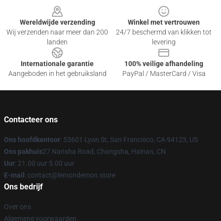
Wereldwijde verzending
Winkel met vertrouwen
Wij verzenden naar meer dan 200
24/7 beschermd van klikken tot
landen
levering
Internationale garantie
100% veilige afhandeling
Aangeboden in het gebruiksland
PayPal / MasterCard / Visa
Contacteer ons
Ons hoofdkantoor
: 53601 Lyon St, San Francisco, CA 94123, US
Ons pakhuis
27 Nansha Road, Changsha, Hainan, CN
Uur
: 21.00 uur 5.00 uur
E-mail
: contact@lemondemon.store
Ons bedrijf
Over ons
Algemene voorwaarden