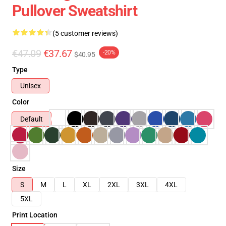
Pullover Sweatshirt
(5 customer reviews)
€47.09
€37.67
-20%
$40.95
Type
Unisex
Color
Default
Size
S
M
L
XL
2XL
3XL
4XL
5XL
Print Location