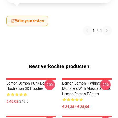
Write your review
1
/
1
Best verkochte producten
Lemon Demon Punk Demon
Lemon Demon – Whimsical
-20%
-20%
Illustration 3D Hoodies
Monsters With Musical Chaos
Lemon Demon T-Shirts
€ 40,02
$43.5
€ 24,38 - € 28,06