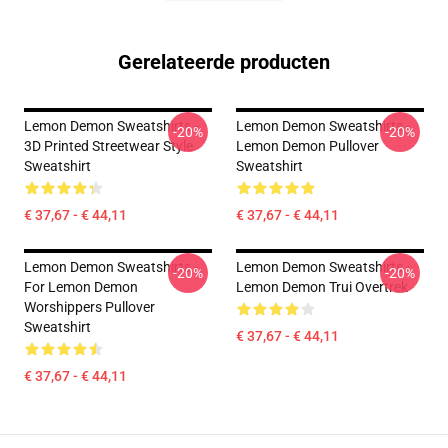
Gerelateerde producten
Lemon Demon Sweatshirts -
Lemon Demon Sweatshirts -
-20%
-20%
3D Printed Streetwear Style
Lemon Demon Pullover
Sweatshirt
Sweatshirt
€ 37,67 - € 44,11
€ 37,67 - € 44,11
Lemon Demon Sweatshirts -
Lemon Demon Sweatshirts -
-20%
-20%
For Lemon Demon
Lemon Demon Trui Overtrek
Worshippers Pullover
Sweatshirt
€ 37,67 - € 44,11
€ 37,67 - € 44,11
Footer