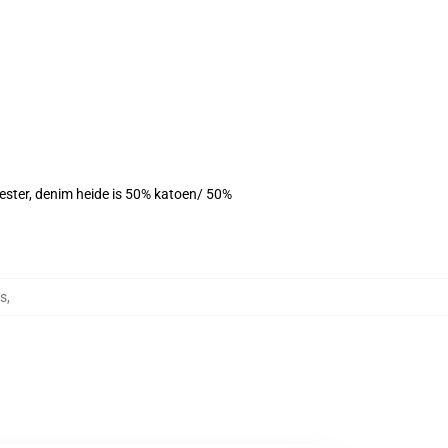
yester, denim heide is 50% katoen/ 50%
ts
,