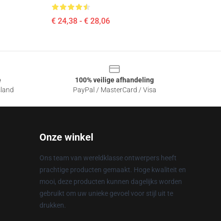
€ 24,38 - € 28,06
e
100% veilige afhandeling
sland
PayPal / MasterCard / Visa
Onze winkel
Ons team van wereldklasse ontwerpers heeft
prachtige producten gemaakt. Hoge kwaliteit en
mooi, deze producten kunnen dagelijks worden
gebruikt om uw unieke gevoel voor stijl uit te
drukken.