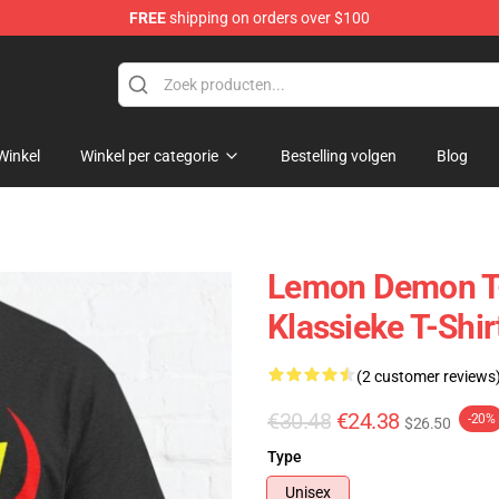
FREE
shipping on orders over $100
dise Shop
Winkel
Winkel per categorie
Bestelling volgen
Blog
Lemon Demon T-
Klassieke T-Shir
(2 customer reviews
€30.48
€24.38
-20%
$26.50
Type
Unisex