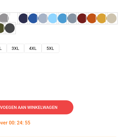
L
3XL
4XL
5XL
VOEGEN AAN WINKELWAGEN
over
00
:
24
:
54