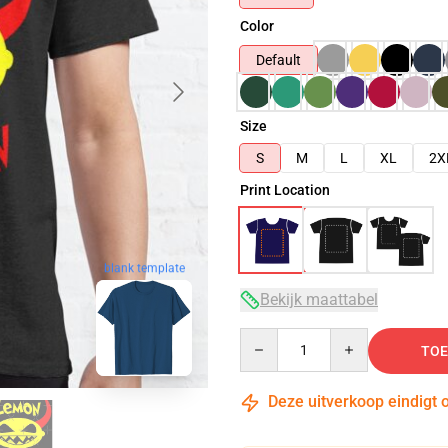
Color
Default
Size
S
M
L
XL
2X
Print Location
blank template
Bekijk maattabel
Quantity
TOE
Deze uitverkoop eindigt 