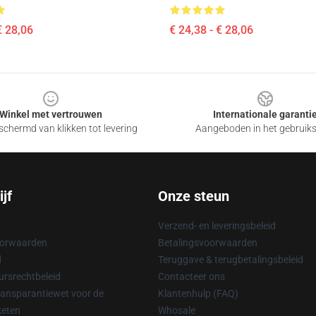
€ 28,06
€ 24,38 - € 28,06
Winkel met vertrouwen
Internationale garanti
chermd van klikken tot levering
Aangeboden in het gebruik
jf
Onze steun
Verzend- en leveringsbeleid
oorwaarden
Betalingsvoorwaarden
d
Teruggave & terugbetalingsbeleid
rsrechtbeleid
Contacteer ons
ransparantiewet voor de
Klantenhulp (FAQ)
keten
Whosale