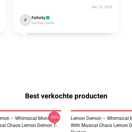
Dec 16, 2024
Felicity
F
Verified owner
Best verkochte producten
-20%
mon – Whimsical Monsters
Lemon Demon – Whimsical 
ical Chaos Lemon Demon T-
With Musical Chaos Lemon 