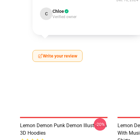
Dec 16, 2024
Chloe
C
Verified owner
Write your review
-20%
Lemon Demon Punk Demon Illustration
Lemon De
3D Hoodies
With Mus