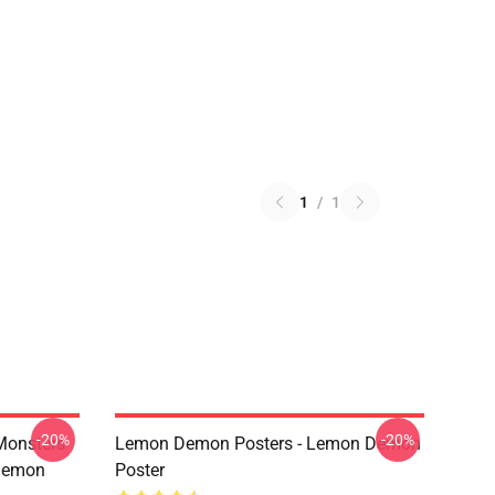
1
/
1
-20%
-20%
Monsters
Lemon Demon Posters - Lemon Demon
Demon
Poster