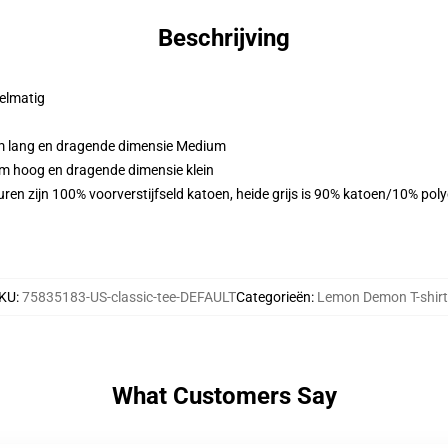
Beschrijving
gelmatig
cm lang en dragende dimensie Medium
cm hoog en dragende dimensie klein
ren zijn 100% voorverstijfseld katoen, heide grijs is 90% katoen/10% pol
KU
:
75835183-US-classic-tee-DEFAULT
Categorieën
:
Lemon Demon T-shir
What Customers Say