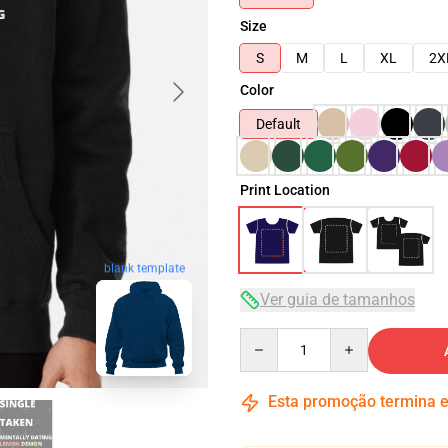
Size
S
M
L
XL
2X
Color
Default
Print Location
blank template
Ver guia de tamanhos
Quantity
Esta promoção termina