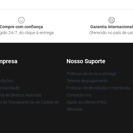
Compre com confiança
Garantia internacional
gido 24/7, do clique à entrega
Oferecido no país de us
mpresa
Nosso Suporte
Políticas de envio e entrega
ndições
Termos de pagamento
privacidade
Políticas de devolução e reembolso
ca de Direitos Autorais
Contacte-nos
i de Transparência de Cadeia de
Ajuda ao cliente (FAQ)
Whosale