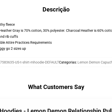
Descrição
thy fleece
 Heather Gray is 70% cotton, 30% polyester. Charcoal Heather is 60% cott
nd rib cuffs
able Attire Practices Requirements
ggy go 2 sizes up
7583635-US-t-shirt-mhoodie-DEFAULT
Categorias
:
Lemon Demon Capuch
What Customers Say
Hoodies - Lemon Demon Relationship Pul