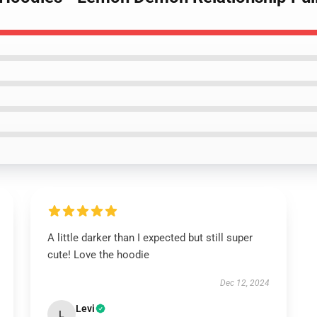
A little darker than I expected but still super
cute! Love the hoodie
Dec 12, 2024
Levi
L