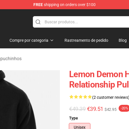
FREE
shipping on orders over $100
dise Shop
Compre por categoria
Rastreamento de pedido
Blog
puchinhos
Lemon Demon H
Relationship Pu
(2 customer reviews
€49.39
€39.51
-20%
$42.95
Type
Unisex