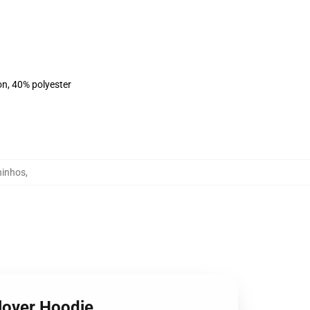
on, 40% polyester
inhos
,
lover Hoodie