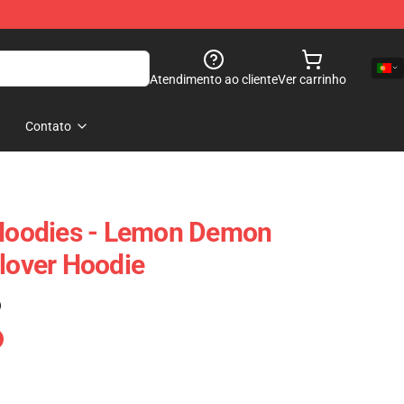
Atendimento ao cliente
Ver carrinho
Contato
oodies - Lemon Demon
llover Hoodie
)