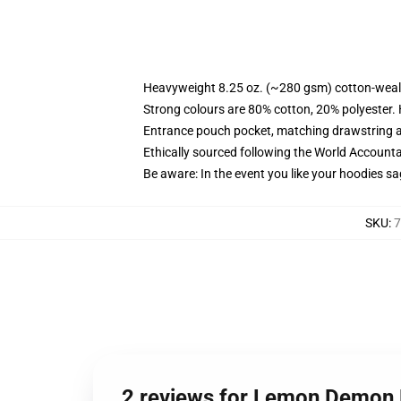
Heavyweight 8.25 oz. (~280 gsm) cotton-weal
Strong colours are 80% cotton, 20% polyester.
Entrance pouch pocket, matching drawstring a
Ethically sourced following the World Account
Be aware: In the event you like your hoodies sa
SKU
:
7
2 reviews for Lemon Demon 