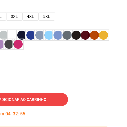
L
3XL
4XL
5XL
ADICIONAR AO CARRINHO
 em
04
:
32
:
54