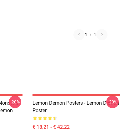
1
/
1
-20%
-20%
Monsters
Lemon Demon Posters - Lemon Demon
Demon
Poster
€ 18,21 - € 42,22