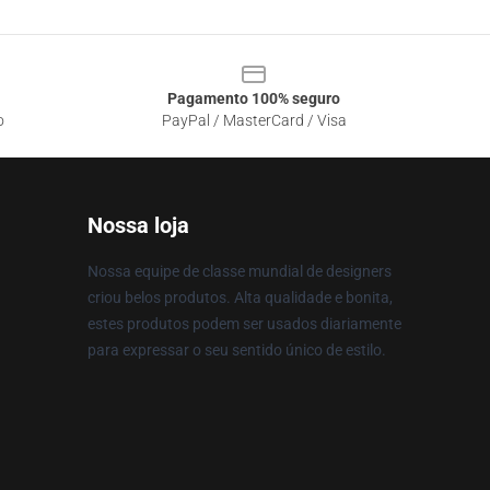
Pagamento 100% seguro
o
PayPal / MasterCard / Visa
Nossa loja
Nossa equipe de classe mundial de designers
criou belos produtos. Alta qualidade e bonita,
estes produtos podem ser usados diariamente
para expressar o seu sentido único de estilo.