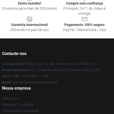
Envio mundial
Compre com confiança
Enviamos para mais de 200 países
Protegido 24/7, do clique à
entrega
Garantia internacional
Pagamento 100% seguro
Oferecido no país de uso
PayPal / MasterCard / Visa
Contacte-nos
A nossa sede
: 53601 Lyon St, São Francisco, CA 94123, EUA
Nosso Armazém
: No. 27 Nansha Road, Changsha, Hainan, CN
Hour
: 9AM – 5PM (Mon – Fri)
Email
: contact@lemondemon.store
Nossa empresa
Sobre nós
Termos e Condições
Políticas de privacidade