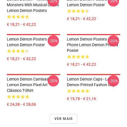
-20%
-20%
Monsters With Musical Chaos
Lemon Demon Poster
Lemon Demon Posters
€ 18,21 - € 42,22
€ 18,21 - € 42,22
Lemon Demon Posters -
Lemon Demon Posters - Spirit
-20%
-20%
Lemon Demon Poster
Phone Lemon Demon Printed
Poster
€ 18,21 - € 42,22
€ 18,21 - € 42,22
Lemon Demon Camisas -
Lemon Demon Caps - Lemon
-20%
-20%
Lemon Demon Pixel Art
Demon Printed Fashon Cap
Clássico T-Shirt
€ 19,78 - € 21,16
€ 24,38 - € 28,06
VER MAIS