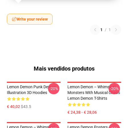
Write your review
1
/
1
Mais vendidos produtos
Lemon Demon Punk Demon
Lemon Demon – Whimsical
-20%
-20%
Illustration 3D Hoodies
Monsters With Musical Chaos
Lemon Demon T-Shirts
€ 40,02
$43.5
€ 24,38 - € 28,06
Lemon Demon – Whimsical
Lemon Demon Posters -