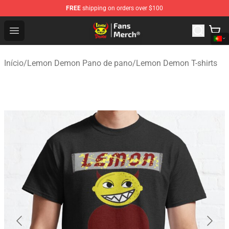
FREE
shipping on orders over $100
Lemon Demon Store - Official Lemon Demon Merchandi
Open menu
Início
/
Lemon Demon Pano de pano
/
Lemon Demon T-shirts