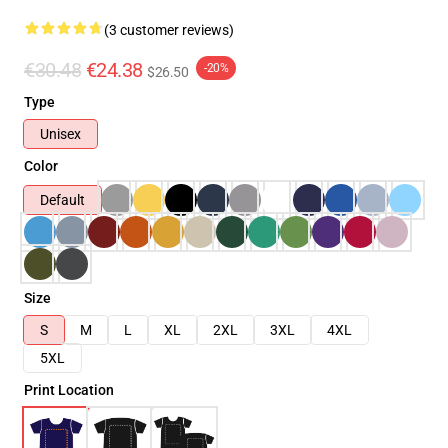
(3 customer reviews)
€30.48
€24.38
-20%
$26.50
Type
Unisex
Color
Default
Size
S
M
L
XL
2XL
3XL
4XL
5XL
Print Location