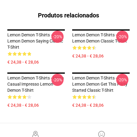
Produtos relacionados
Lemon Demon T-Shirts –
Lemon Demon T-Shirts -
-20%
-20%
Lemon Demon Saying Classic
Lemon Demon Classic T-Shirt
T-Shirt
€ 24,38 - € 28,06
€ 24,38 - € 28,06
Lemon Demon T-Shirts - Moda
Lemon Demon T-Shirts -
-20%
-20%
Casual Impresso Lemon
Lemon Demon Get This Party
Demon T-Shirt
Started Classic T-Shirt
€ 24,38 - € 28,06
€ 24,38 - € 28,06
Footer