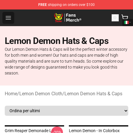
FREE
shipping on orders over $100
Lemon Demon Store - Official Lemon Demon Merchandi
Open menu
Lemon Demon Hats & Caps
Our Lemon Demon Hats & Caps will be the perfect winter accessory
for both men and women! Our hats and caps are made of high
quality materials and are sure to turn heads. So come explore our
wide range of designs guaranteed to make you look good this
season.
Home
/
Lemon Demon Cloth
/
Lemon Demon Hats & Caps
Grim Reaper Demonade LA
Lemon Demon - In Colorbox
-20%