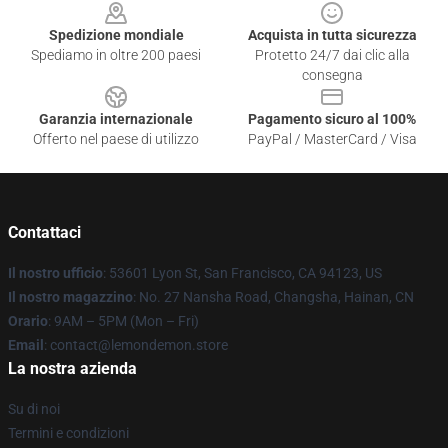
Spedizione mondiale
Acquista in tutta sicurezza
Spediamo in oltre 200 paesi
Protetto 24/7 dai clic alla
consegna
Garanzia internazionale
Pagamento sicuro al 100%
Offerto nel paese di utilizzo
PayPal / MasterCard / Visa
Contattaci
Il nostro ufficio
: 53601 Lyon St, San Francisco, CA 94123, US
Il nostro magazzino
: No. 27 Nansha Road, Changsha, Hainan, CN
Orario
: 9AM – 5PM (Mon – Fri)
Email
: contact@lemondemon.store
La nostra azienda
Su di noi
Termini e condizioni