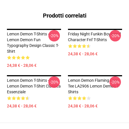
Prodotti correlati
Lemon Demon T-Shirts –
Friday Night Funkin Boyfriend
-20%
-20%
Lemon Demon Fun
Character Fnf T-Shirts
Typography Design Classic T-
Shirt
24,38 € - 28,06 €
24,38 € - 28,06 €
Lemon Demon T-Shirts -
Lemon Demon Flaming Logo
-20%
-20%
Lemon Demon T-Shirt Classica
Tee LA2906 Lemon Demon T-
Essenziale
Shirts
24,38 € - 28,06 €
24,38 € - 28,06 €
Footer