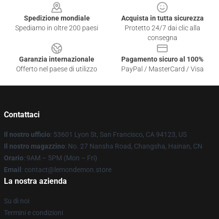
Spedizione mondiale
Acquista in tutta sicurezza
Spediamo in oltre 200 paesi
Protetto 24/7 dai clic alla
consegna
Garanzia internazionale
Pagamento sicuro al 100%
Offerto nel paese di utilizzo
PayPal / MasterCard / Visa
Contattaci
Il nostro ufficio
: 53601 Lyon St, San Francisco, CA 94123, US
Il nostro magazzino
: No. 27 Nansha Road, Changsha, Hainan, CN
Orario
: 9AM – 5PM (Mon – Fri)
Email
: contact@lemondemon.store
La nostra azienda
Su di noi
Termini e condizioni