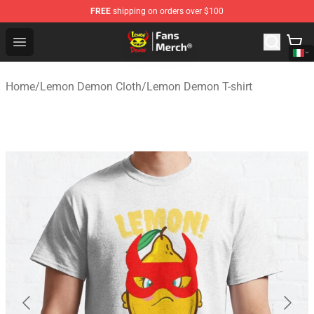
FREE
shipping on orders over $100
Lemon Demon Store - Official Lemon Demon Merchandi
Open menu
Home
/
Lemon Demon Cloth
/
Lemon Demon T-shirt