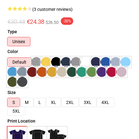
(3 customer reviews)
€30.48
€24.38
-20%
$26.50
Type
Unisex
Color
Default
Size
S
M
L
XL
2XL
3XL
4XL
5XL
Print Location