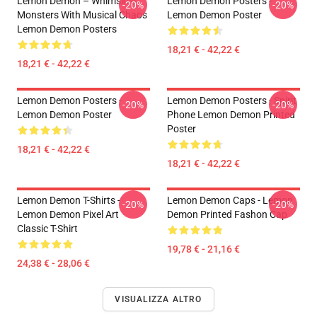
Lemon Demon – Whimsical
Lemon Demon Posters -
-20%
-20%
Monsters With Musical Chaos
Lemon Demon Poster
Lemon Demon Posters
18,21 € - 42,22 €
18,21 € - 42,22 €
Lemon Demon Posters -
Lemon Demon Posters - Spirit
-20%
-20%
Lemon Demon Poster
Phone Lemon Demon Printed
Poster
18,21 € - 42,22 €
18,21 € - 42,22 €
Lemon Demon T-Shirts -
Lemon Demon Caps - Lemon
-20%
-20%
Lemon Demon Pixel Art
Demon Printed Fashon Cap
Classic T-Shirt
19,78 € - 21,16 €
24,38 € - 28,06 €
VISUALIZZA ALTRO