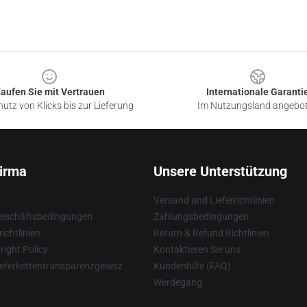
aufen Sie mit Vertrauen
Internationale Garanti
utz von Klicks bis zur Lieferung
Im Nutzungsland angebo
irma
Unsere Unterstützung
Versand und Lieferrichtlinien
Geschäftsbedingungen
Zahlungsbedingungen
ichtlinien
Return & Refund Richtlinien
ight Policy
Kontaktieren Sie uns
eferkettentransparenzgesetz
Kundenhilfe (FAQ)
Werdegang