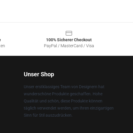
e
100% Sicherer Checkout
ten
PayPal / MasterCard / Visa
Unser Shop
Unser erstklassiges Team von Designern hat
wunderschöne Produkte geschaffen. Hohe
Qualität und schön, diese Produkte können
täglich verwendet werden, um Ihren einzigartigen
Sinn für Stil auszudrücken.