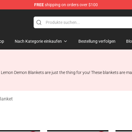
FREE
shipping on orders over $100
dise Shop
op
Nach Kategorie einkaufen
Bestellung verfolgen
Bl
nal? Lemon Demon Blankets are just the thing for you! These blankets ar
lanket