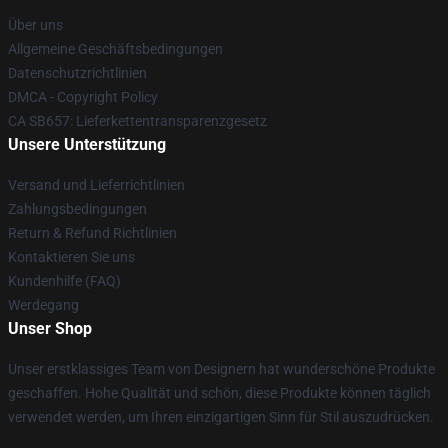
Über uns
Allgemeine Geschäftsbedingungen
Datenschutzrichtlinien
DMCA - Copyright Policy
CA SB657: Lieferkettentransparenzgesetz
Unsere Unterstützung
Versand und Lieferrichtlinien
Zahlungsbedingungen
Return & Refund Richtlinien
Kontaktieren Sie uns
Kundenhilfe (FAQ)
Werdegang
Unser Shop
Unser erstklassiges Team von Designern hat wunderschöne Produkte
geschaffen. Hohe Qualität und schön, diese Produkte können täglich
verwendet werden, um Ihren einzigartigen Sinn für Stil auszudrücken.