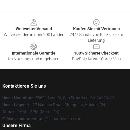
Footer
Weltweiter Versand
Kaufen Sie mit Vertrauen
Wir versenden in über 200 Länder
24/7 Schutz von Klicks bis zur
Lieferung
Internationale Garantie
100% Sicherer Checkout
Im Nutzungsland angeboten
PayPal / MasterCard / Visa
Kontaktieren Sie uns
Unser Hauptbüro
: 53601 Lyon St, San Francisco, CA 94123, US
Unser Lager
: Nr. 27 Nansha Road, Changsha, Hainan, CN
Geruch
: 9AM – 5PM (Mon – Fri)
E-Mail senden
: contact@lemondemon.store
Unsere Firma