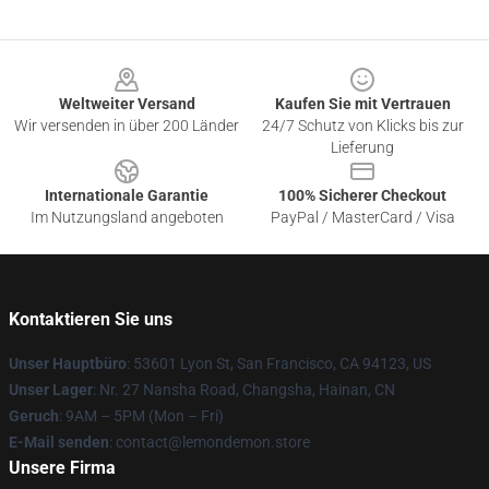
Footer
Weltweiter Versand
Kaufen Sie mit Vertrauen
Wir versenden in über 200 Länder
24/7 Schutz von Klicks bis zur
Lieferung
Internationale Garantie
100% Sicherer Checkout
Im Nutzungsland angeboten
PayPal / MasterCard / Visa
Kontaktieren Sie uns
Unser Hauptbüro
: 53601 Lyon St, San Francisco, CA 94123, US
Unser Lager
: Nr. 27 Nansha Road, Changsha, Hainan, CN
Geruch
: 9AM – 5PM (Mon – Fri)
E-Mail senden
: contact@lemondemon.store
Unsere Firma