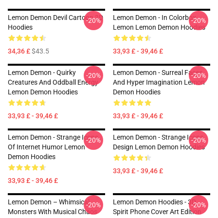
Lemon Demon Devil Cartoon 3D
Lemon Demon - In Colorbox
-20%
-20%
Hoodies
Lemon Lemon Demon Hoodies
34,36 £
$43.5
33,93 £ - 39,46 £
Lemon Demon - Quirky
Lemon Demon - Surreal Faces
-20%
-20%
Creatures And Oddball Energy
And Hyper Imagination Lemon
Lemon Demon Hoodies
Demon Hoodies
33,93 £ - 39,46 £
33,93 £ - 39,46 £
Lemon Demon - Strange Icons
Lemon Demon - Strange Icons
-20%
-20%
Of Internet Humor Lemon
Design Lemon Demon Hoodies
Demon Hoodies
33,93 £ - 39,46 £
33,93 £ - 39,46 £
Lemon Demon – Whimsical
Lemon Demon Hoodies - 3D
-20%
-20%
Monsters With Musical Chaos
Spirit Phone Cover Art Edition