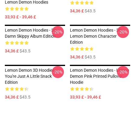
Lemon Demon Hoodies
34,36 £
$43.5
33,93 £ - 39,46 £
Lemon Demon Hoodies - 3D
Lemon Demon Hoodies - 3D
-20%
-20%
Damn Skippy Album Edition
Lemon Demon Character
Edition
34,36 £
$43.5
34,36 £
$43.5
Lemon Demon 3D Hoodies -
Lemon Demon Hoodies - Lemon
-20%
-20%
You're Just A Little Snack
Demon Pink Printed Pullover
Edition
Hoodie
34,36 £
$43.5
33,93 £ - 39,46 £