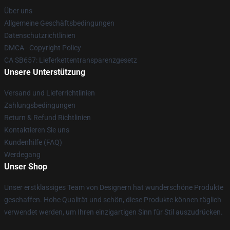
Über uns
Allgemeine Geschäftsbedingungen
Datenschutzrichtlinien
DMCA - Copyright Policy
CA SB657: Lieferkettentransparenzgesetz
Unsere Unterstützung
Versand und Lieferrichtlinien
Zahlungsbedingungen
Return & Refund Richtlinien
Kontaktieren Sie uns
Kundenhilfe (FAQ)
Werdegang
Unser Shop
Unser erstklassiges Team von Designern hat wunderschöne Produkte
geschaffen. Hohe Qualität und schön, diese Produkte können täglich
verwendet werden, um Ihren einzigartigen Sinn für Stil auszudrücken.