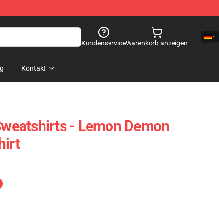
Kundenservice
Warenkorb anzeigen
og
Kontakt
weatshirts - Lemon Demon
hirt
)