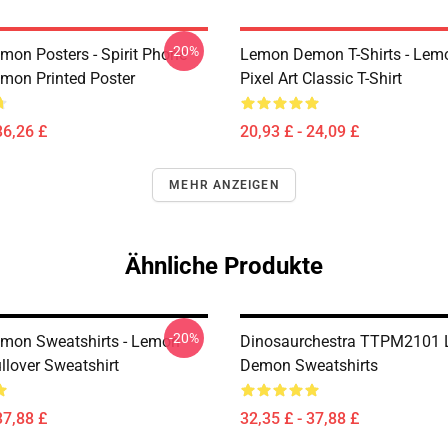
-20%
on Posters - Spirit Phone
Lemon Demon T-Shirts - Le
on Printed Poster
Pixel Art Classic T-Shirt
36,26 £
20,93 £ - 24,09 £
MEHR ANZEIGEN
Ähnliche Produkte
-20%
mon Sweatshirts - Lemon
Dinosaurchestra TTPM2101
lover Sweatshirt
Demon Sweatshirts
37,88 £
32,35 £ - 37,88 £