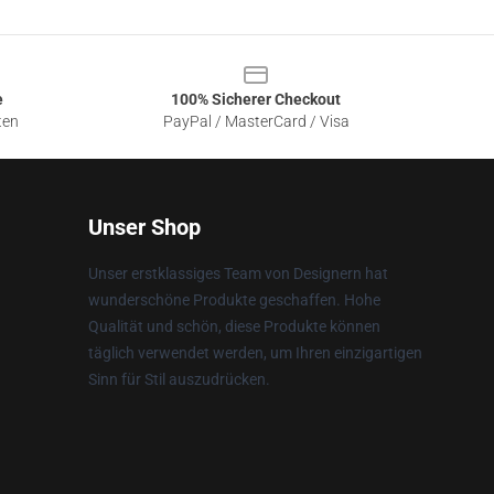
e
100% Sicherer Checkout
ten
PayPal / MasterCard / Visa
Unser Shop
Unser erstklassiges Team von Designern hat
wunderschöne Produkte geschaffen. Hohe
Qualität und schön, diese Produkte können
täglich verwendet werden, um Ihren einzigartigen
Sinn für Stil auszudrücken.