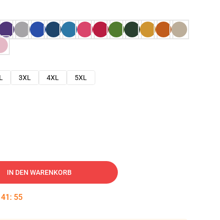
L
3XL
4XL
5XL
IN DEN WARENKORB
:
41
:
54