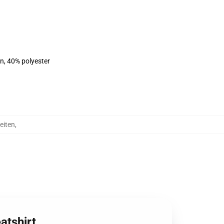
on, 40% polyester
eiten
,
atshirt