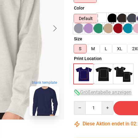
Color
Default
Size
S
M
L
XL
2X
Print Location
blank template
Größentabelle anzeigen
Quantity
Diese Aktion endet in
02