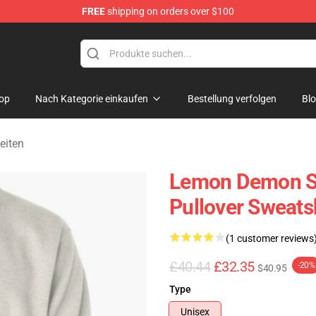
FREE
shipping on orders over $100
dise Shop
op
Nach Kategorie einkaufen
Bestellung verfolgen
Bl
eiten
Lemon Demon S
Pullover Sweats
(1 customer reviews
£40.44
£32.35
-20%
$40.95
Type
Unisex