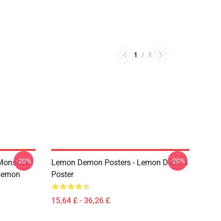
1
/
1
-20%
-20%
Monsters
Lemon Demon Posters - Lemon Demon
Demon
Poster
15,64 £ - 36,26 £