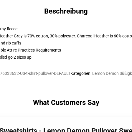
Beschreibung
thy fleece
Heather Gray is 70% cotton, 30% polyester. Charcoal Heather is 60% cott
nd rib cuffs
able Attire Practices Requirements
lled go 2 sizes up
76333632-US-t-shirt-pullover-DEFAULT
Kategorien
:
Lemon Demon Süßigk
What Customers Say
Sweatshirts - Lemon Demon Pullover Swe