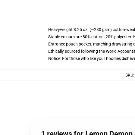
Heavyweight 8.25 oz. (~280 gsm) cotton-weal
Stable colours are 80% cotton, 20% polyester. 
Entrance pouch pocket, matching drawstring a
Ethically sourced following the World Account
Notice: For those who like your hoodies disheve
SKU
:
1 reviews for Lemon Demon 