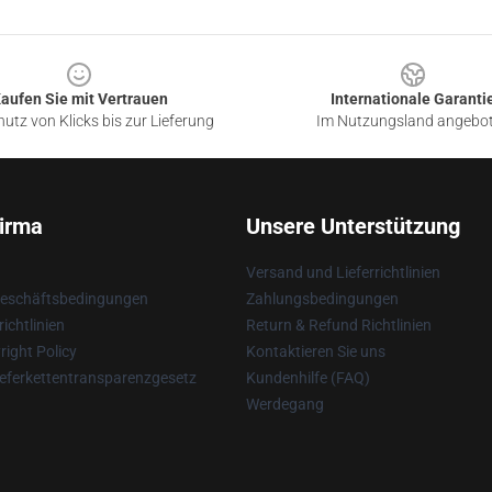
aufen Sie mit Vertrauen
Internationale Garanti
utz von Klicks bis zur Lieferung
Im Nutzungsland angebo
irma
Unsere Unterstützung
Versand und Lieferrichtlinien
Geschäftsbedingungen
Zahlungsbedingungen
ichtlinien
Return & Refund Richtlinien
ight Policy
Kontaktieren Sie uns
eferkettentransparenzgesetz
Kundenhilfe (FAQ)
Werdegang