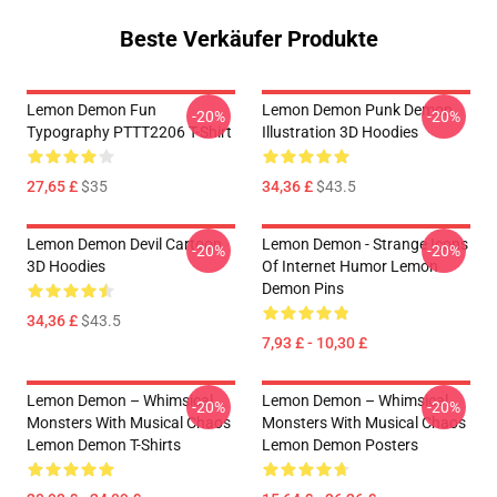
Beste Verkäufer Produkte
Lemon Demon Fun
Lemon Demon Punk Demon
-20%
-20%
Typography PTTT2206 T-Shirt
Illustration 3D Hoodies
27,65 £
$35
34,36 £
$43.5
Lemon Demon Devil Cartoon
Lemon Demon - Strange Icons
-20%
-20%
3D Hoodies
Of Internet Humor Lemon
Demon Pins
34,36 £
$43.5
7,93 £ - 10,30 £
Lemon Demon – Whimsical
Lemon Demon – Whimsical
-20%
-20%
Monsters With Musical Chaos
Monsters With Musical Chaos
Lemon Demon T-Shirts
Lemon Demon Posters