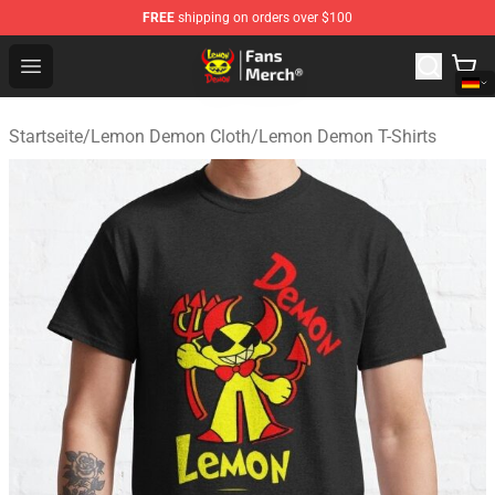
FREE
shipping on orders over $100
Lemon Demon Store - Official Lemon Demon Merchandi
Open menu
Startseite
/
Lemon Demon Cloth
/
Lemon Demon T-Shirts