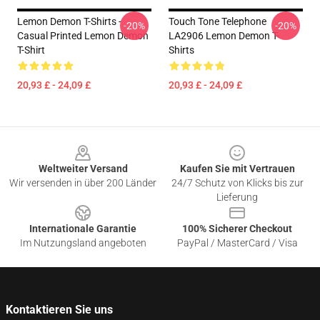
Lemon Demon T-Shirts -
Touch Tone Telephone
-20%
-20%
Casual Printed Lemon Demon
LA2906 Lemon Demon T-
T-Shirt
Shirts
20,93 £ - 24,09 £
20,93 £ - 24,09 £
Footer
Weltweiter Versand
Kaufen Sie mit Vertrauen
Wir versenden in über 200 Länder
24/7 Schutz von Klicks bis zur
Lieferung
Internationale Garantie
100% Sicherer Checkout
Im Nutzungsland angeboten
PayPal / MasterCard / Visa
Kontaktieren Sie uns