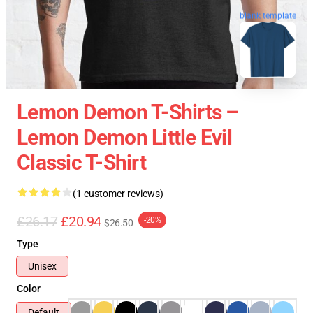
blank template
Lemon Demon T-Shirts –
Lemon Demon Little Evil
Classic T-Shirt
(1 customer reviews)
£26.17
£20.94
-20%
$26.50
Type
Unisex
Color
Default