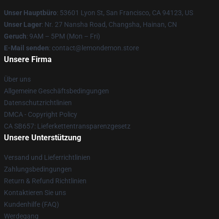
Unser Hauptbüro
: 53601 Lyon St, San Francisco, CA 94123, US
Unser Lager
: Nr. 27 Nansha Road, Changsha, Hainan, CN
Geruch
: 9AM – 5PM (Mon – Fri)
E-Mail senden
: contact@lemondemon.store
Unsere Firma
Über uns
Allgemeine Geschäftsbedingungen
Datenschutzrichtlinien
DMCA - Copyright Policy
CA SB657: Lieferkettentransparenzgesetz
Unsere Unterstützung
Versand und Lieferrichtlinien
Zahlungsbedingungen
Return & Refund Richtlinien
Kontaktieren Sie uns
Kundenhilfe (FAQ)
Werdegang