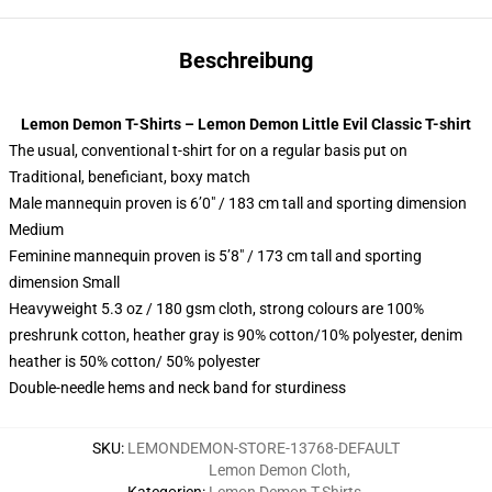
Beschreibung
Lemon Demon T-Shirts – Lemon Demon Little Evil Classic T-shirt
The usual, conventional t-shirt for on a regular basis put on
Traditional, beneficiant, boxy match
Male mannequin proven is 6’0″ / 183 cm tall and sporting dimension
Medium
Feminine mannequin proven is 5’8″ / 173 cm tall and sporting
dimension Small
Heavyweight 5.3 oz / 180 gsm cloth, strong colours are 100%
preshrunk cotton, heather gray is 90% cotton/10% polyester, denim
heather is 50% cotton/ 50% polyester
Double-needle hems and neck band for sturdiness
SKU
:
LEMONDEMON-STORE-13768-DEFAULT
Lemon Demon Cloth
,