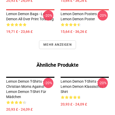
20,93 £ - 24,09 £
15,64 £ - 36,26 £
Lemon Demon Bags - Lemon
Lemon Demon Posters -
-20%
-20%
Demon All Over Print Tote Bag
Lemon Demon Poster
19,71 £ - 23,66 £
15,64 £ - 36,26 £
MEHR ANZEIGEN
Ähnliche Produkte
Lemon Demon T-Shirts -
Lemon Demon T-Shirts -
-20%
-20%
Christian Moms Against
Lemon Demon Klassisches T-
Lemon Demon T-Shirt Für
Shirt
Mädchen
20,93 £ - 24,09 £
20,93 £ - 24,09 £