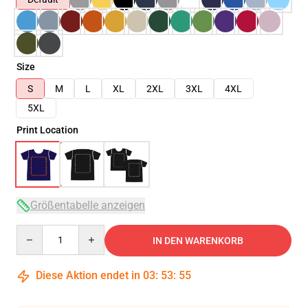
Size
S
M
L
XL
2XL
3XL
4XL
5XL
Print Location
Größentabelle anzeigen
Quantity
IN DEN WARENKORB
Diese Aktion endet in
03
:
53
:
54