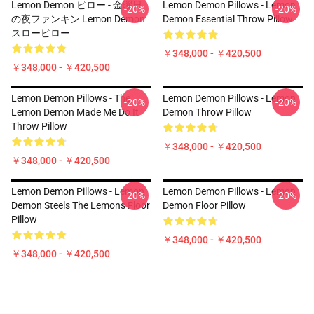
Lemon Demon ピロー - 金曜日
Lemon Demon Pillows - Lemon
-20%
-20%
の夜ファンキン Lemon Demon
Demon Essential Throw Pillow
スローピロー
￥348,000 - ￥420,500
￥348,000 - ￥420,500
Lemon Demon Pillows - The
Lemon Demon Pillows - Lemon
-20%
-20%
Lemon Demon Made Me Do It
Demon Throw Pillow
Throw Pillow
￥348,000 - ￥420,500
￥348,000 - ￥420,500
Lemon Demon Pillows - Lemon
Lemon Demon Pillows - Lemon
-20%
-20%
Demon Steels The Lemons Floor
Demon Floor Pillow
Pillow
￥348,000 - ￥420,500
￥348,000 - ￥420,500