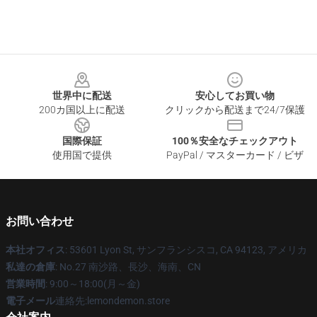
Footer
世界中に配送
安心してお買い物
200カ国以上に配送
クリックから配送まで24/7保護
国際保証
100％安全なチェックアウト
使用国で提供
PayPal / マスターカード / ビザ
お問い合わせ
本社オフィス
: 53601 Lyon St, サンフランシスコ, CA 94123, アメリカ
私達の倉庫
: No.27 南沙路、長沙、海南、CN
営業時間
: 9:00～18:00(月～金)
電子メール
連絡先:lemondemon.store