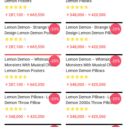
Demon Posters
Demon Pillows
￥287,100 - ￥665,550
￥348,000 - ￥420,500
Lemon Demon - Strange Icons
Lemon Demon - Strange Icons
-20%
-20%
Design Lemon Demon Posters
Design Lemon Demon Pillows
￥287,100 - ￥665,550
￥348,000 - ￥420,500
Lemon Demon – Whimsical
Lemon Demon – Whimsical
-20%
-20%
Monsters With Musical Chaos
Monsters With Musical Chaos
Lemon Demon Posters
Lemon Demon Pillows
￥287,100 - ￥665,550
￥348,000 - ￥420,500
Lemon Demon Pillows - Lemon
Lemon Demon Pillows - Lemon
-20%
-20%
Demon Throw Pillow
Demon 2000s Throw Pillow
￥348,000 - ￥420,500
￥348,000 - ￥420,500