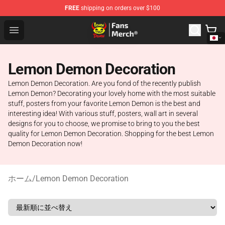
FREE
shipping on orders over $100
Lemon Demon Store - Official Lemon Demon Merchandi
Open menu
Lemon Demon Decoration
Lemon Demon Decoration. Are you fond of the recently publish
Lemon Demon? Decorating your lovely home with the most suitable
stuff, posters from your favorite Lemon Demon is the best and
interesting idea! With various stuff, posters, wall art in several
designs for you to choose, we promise to bring to you the best
quality for Lemon Demon Decoration. Shopping for the best Lemon
Demon Decoration now!
ホーム
/
Lemon Demon Decoration