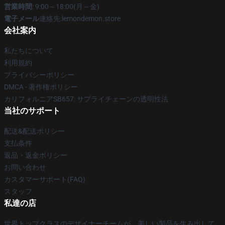
営業時間
: 9:00～18:00(月～金)
電子メール
連絡先:lemondemon.store
会社案内
私たちについて
利用規約
プライバシーポリシー
DMCA - 著作権ポリシー
カリフォルニアSB657: サプライチェーンの透明性法
当社のサポート
配送&配送ポリシー
支払条件
返品・返金ポリシー
お問い合わせ
カスタマーサポート(FAQ)
スタッフ
私達の店
世界トップクラスのデザイナーチームが、美しい製品を生み出して