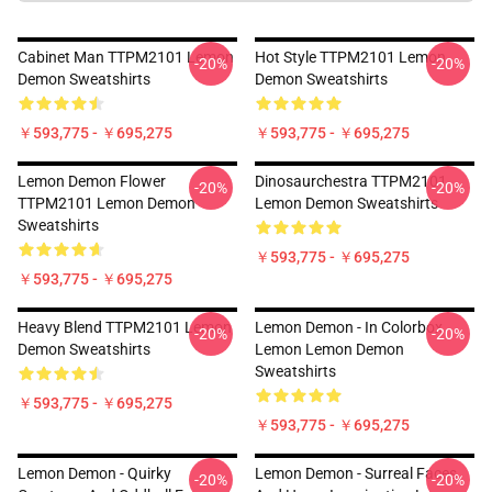
Cabinet Man TTPM2101 Lemon
Hot Style TTPM2101 Lemon
-20%
-20%
Demon Sweatshirts
Demon Sweatshirts
￥593,775 - ￥695,275
￥593,775 - ￥695,275
Lemon Demon Flower
Dinosaurchestra TTPM2101
-20%
-20%
TTPM2101 Lemon Demon
Lemon Demon Sweatshirts
Sweatshirts
￥593,775 - ￥695,275
￥593,775 - ￥695,275
Heavy Blend TTPM2101 Lemon
Lemon Demon - In Colorbox
-20%
-20%
Demon Sweatshirts
Lemon Lemon Demon
Sweatshirts
￥593,775 - ￥695,275
￥593,775 - ￥695,275
Lemon Demon - Quirky
Lemon Demon - Surreal Faces
-20%
-20%