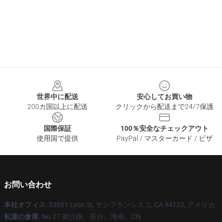
Footer
世界中に配送
安心してお買い物
200カ国以上に配送
クリックから配送まで24/7保護
国際保証
100％安全なチェックアウト
使用国で提供
PayPal / マスターカード / ビザ
お問い合わせ
本社オフィス
: 53601 Lyon St, サンフランシスコ, CA 94123, アメリカ
私達の倉庫
: No.27 南沙路、長沙、海南、CN