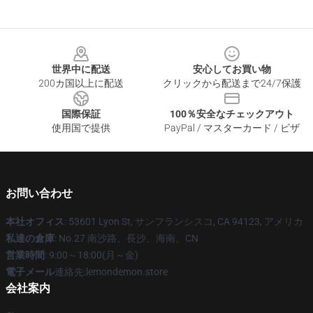
Footer
世界中に配送
安心してお買い物
200カ国以上に配送
クリックから配送まで24/7保護
国際保証
100％安全なチェックアウト
使用国で提供
PayPal / マスターカード / ビザ
お問い合わせ
本社オフィス
: 53601 Lyon St, サンフランシスコ, CA 94123, アメリカ
私達の倉庫
: No.27 南沙路、長沙、海南、CN
営業時間
: 9:00～18:00(月～金)
電子メール
連絡先:lemondemon.store
会社案内