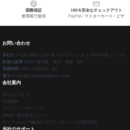
国際保証
100％安全なチェックアウト
使用国で提供
PayPal / マスターカード / ビザ
お問い合わせ
本社オフィス
: 53601 Lyon St, サンフランシスコ, CA 94123, アメリカ
私達の倉庫
: No.27 南沙路、長沙、海南、CN
営業時間
: 9:00～18:00(月～金)
電子メール
連絡先:lemondemon.store
会社案内
私たちについて
利用規約
プライバシーポリシー
DMCA - 著作権ポリシー
カリフォルニアSB657: サプライチェーンの透明性法
当社のサポート