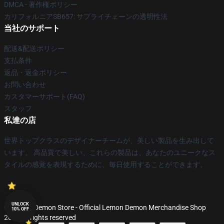
DMCA - 著作権ポリシー
カリフォルニアSB657: サプライチェーンの透明性法
当社のサポート
配送&配送ポリシー
支払条件
返品・返金ポリシー
お問い合わせ
カスタマーサポート(FAQ)
スタッフ
私達の店
世界トップクラスのデザイナーチームが、美しい製品を生み出して
います。 高品質で美しい、これらの製品は、あなたのユニークなス
タイルの感覚を表現するために、毎日使用することができます。
UNLOCK
© Lemon Demon Store - Official Lemon Demon Merchandise Shop
10% OFF
2026 all rights reserved