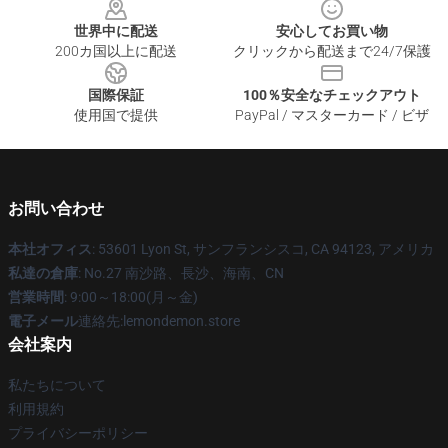
世界中に配送
安心してお買い物
200カ国以上に配送
クリックから配送まで24/7保護
国際保証
100％安全なチェックアウト
使用国で提供
PayPal / マスターカード / ビザ
お問い合わせ
本社オフィス
: 53601 Lyon St, サンフランシスコ, CA 94123, アメリカ
私達の倉庫
: No.27 南沙路、長沙、海南、CN
営業時間
: 9:00～18:00(月～金)
電子メール
連絡先:lemondemon.store
会社案内
私たちについて
利用規約
プライバシーポリシー