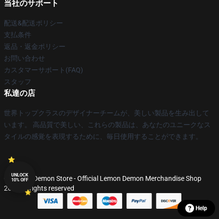
当社のサポート
配送&配送ポリシー
支払条件
返品・返金ポリシー
お問い合わせ
カスタマーサポート(FAQ)
スタッフ
私達の店
世界トップクラスのデザイナーチームが、美しい製品を生み出して
います。 高品質で美しい、これらの製品は、あなたのユニークなス
タイルの感覚を表現するために、毎日使用することができます。
UNLOCK
© Lemon Demon Store - Official Lemon Demon Merchandise Shop
10% OFF
2026 all rights reserved
Help