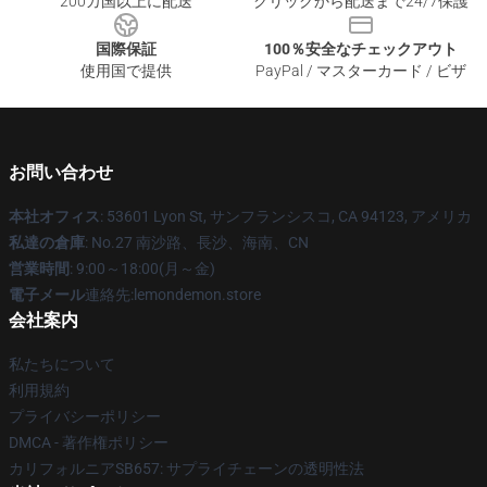
200カ国以上に配送
クリックから配送まで24/7保護
国際保証
100％安全なチェックアウト
使用国で提供
PayPal / マスターカード / ビザ
お問い合わせ
本社オフィス
: 53601 Lyon St, サンフランシスコ, CA 94123, アメリカ
私達の倉庫
: No.27 南沙路、長沙、海南、CN
営業時間
: 9:00～18:00(月～金)
電子メール
連絡先:lemondemon.store
会社案内
私たちについて
利用規約
プライバシーポリシー
DMCA - 著作権ポリシー
カリフォルニアSB657: サプライチェーンの透明性法