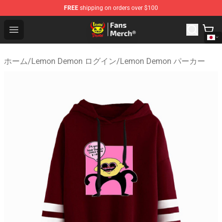
FREE
shipping on orders over $100
Lemon Demon Store - Official Lemon Demon Merchandi
Open menu
ホーム
/
Lemon Demon ログイン
/
Lemon Demon パーカー