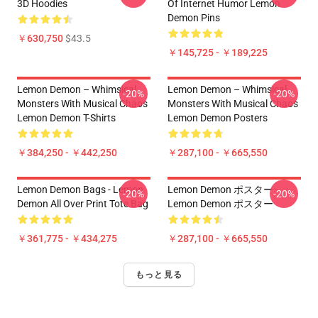
3D Hoodies
Of Internet Humor Lemon
Demon Pins
￥630,750
$43.5
￥145,725 - ￥189,225
Lemon Demon – Whimsical
Lemon Demon – Whimsical
-20%
-20%
Monsters With Musical Chaos
Monsters With Musical Chaos
Lemon Demon T-Shirts
Lemon Demon Posters
￥384,250 - ￥442,250
￥287,100 - ￥665,550
Lemon Demon Bags - Lemon
Lemon Demon ポスター -
-20%
-20%
Demon All Over Print Tote Bag
Lemon Demon ポスター
￥361,775 - ￥434,275
￥287,100 - ￥665,550
もっと見る