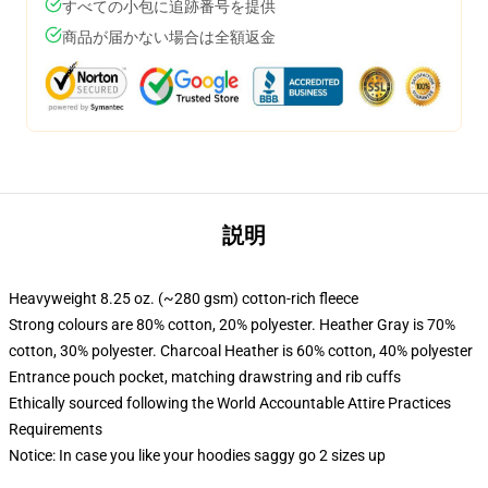
すべての小包に追跡番号を提供
商品が届かない場合は全額返金
説明
Heavyweight 8.25 oz. (~280 gsm) cotton-rich fleece
Strong colours are 80% cotton, 20% polyester. Heather Gray is 70%
cotton, 30% polyester. Charcoal Heather is 60% cotton, 40% polyester
Entrance pouch pocket, matching drawstring and rib cuffs
Ethically sourced following the World Accountable Attire Practices
Requirements
Notice: In case you like your hoodies saggy go 2 sizes up