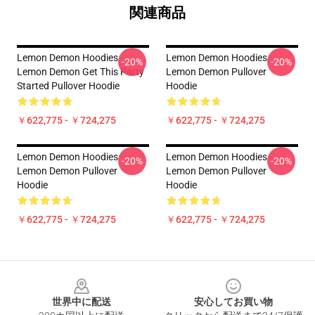
関連商品
Lemon Demon Hoodies -
Lemon Demon Hoodies -
-20%
-20%
Lemon Demon Get This Party
Lemon Demon Pullover
Started Pullover Hoodie
Hoodie
￥622,775 - ￥724,275
￥622,775 - ￥724,275
Lemon Demon Hoodies -
Lemon Demon Hoodies -
-20%
-20%
Lemon Demon Pullover
Lemon Demon Pullover
Hoodie
Hoodie
￥622,775 - ￥724,275
￥622,775 - ￥724,275
Footer
世界中に配送
安心してお買い物