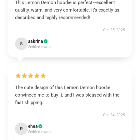
This Lemon Demon hoodie is perfect—excellent
quality, warm, and very comfortable. It’s exactly as
described and highly recommended!
Dec 25, 2025
Sabrina
S
Verified owner
The cute design of this Lemon Demon hoodie
convinced me to buy it, and I was pleased with the
fast shipping.
Dec 24, 2025
Rhea
R
Verified owner