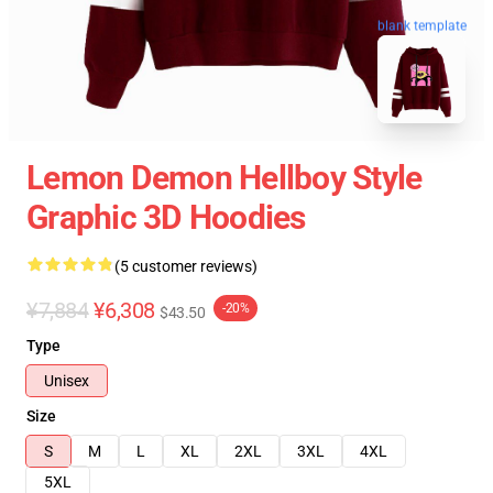
blank template
Lemon Demon Hellboy Style
Graphic 3D Hoodies
(5 customer reviews)
¥7,884
¥6,308
-20%
$43.50
Type
Unisex
Size
S
M
L
XL
2XL
3XL
4XL
5XL