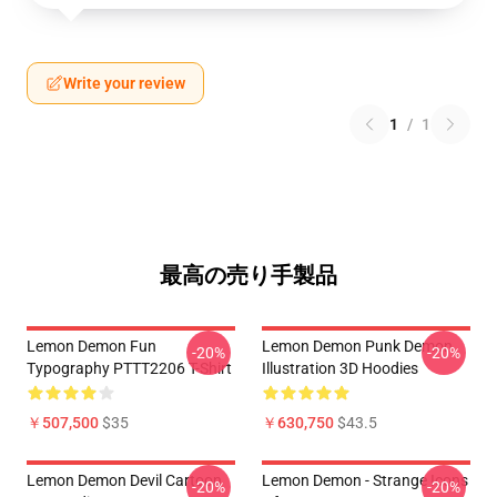
Write your review
1
/
1
最高の売り手製品
Lemon Demon Fun
Lemon Demon Punk Demon
-20%
-20%
Typography PTTT2206 T-Shirt
Illustration 3D Hoodies
￥507,500
$35
￥630,750
$43.5
Lemon Demon Devil Cartoon
Lemon Demon - Strange Icons
-20%
-20%