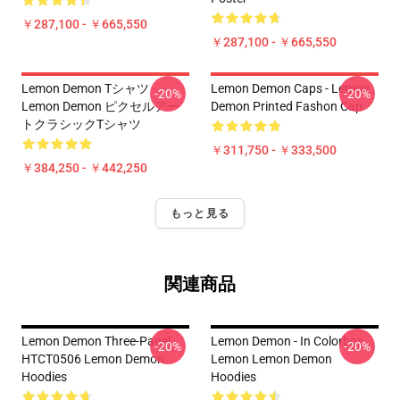
￥287,100 - ￥665,550
￥287,100 - ￥665,550
Lemon Demon Tシャツ -
Lemon Demon Caps - Lemon
-20%
-20%
Lemon Demon ピクセルアー
Demon Printed Fashon Cap
トクラシックTシャツ
￥311,750 - ￥333,500
￥384,250 - ￥442,250
もっと見る
関連商品
Lemon Demon Three-Panel
Lemon Demon - In Colorbox
-20%
-20%
HTCT0506 Lemon Demon
Lemon Lemon Demon
Hoodies
Hoodies