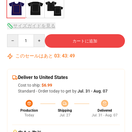
サイズガイドを見る
Quantity
カートに追加
このセールはあと
03
:
43
:
49
Deliver to United States
Cost to ship:
$6.99
Standard - Order today to get by
Jul. 31 - Aug. 07
Production
Shipping
Delivered
Today
Jul. 27
Jul. 31 - Aug. 07