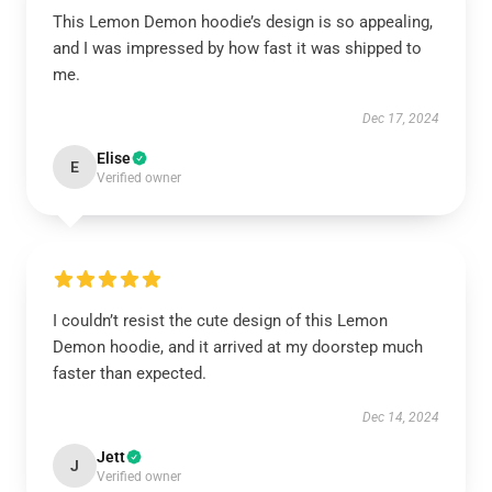
This Lemon Demon hoodie’s design is so appealing,
and I was impressed by how fast it was shipped to
me.
Dec 17, 2024
Elise
E
Verified owner
I couldn’t resist the cute design of this Lemon
Demon hoodie, and it arrived at my doorstep much
faster than expected.
Dec 14, 2024
Jett
J
Verified owner