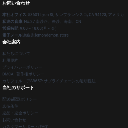
お問い合わせ
本社オフィス
: 53601 Lyon St, サンフランシスコ, CA 94123, アメリカ
私達の倉庫
: No.27 南沙路、長沙、海南、CN
営業時間
: 9:00～18:00(月～金)
電子メール
連絡先:lemondemon.store
会社案内
私たちについて
利用規約
プライバシーポリシー
DMCA - 著作権ポリシー
カリフォルニアSB657: サプライチェーンの透明性法
当社のサポート
配送&配送ポリシー
支払条件
返品・返金ポリシー
お問い合わせ
カスタマーサポート(FAQ)