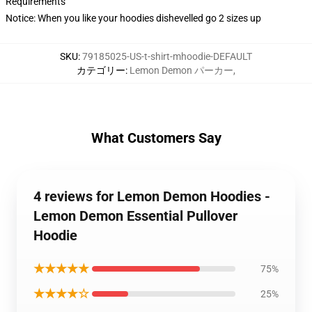
Requirements
Notice: When you like your hoodies dishevelled go 2 sizes up
SKU
:
79185025-US-t-shirt-mhoodie-DEFAULT
カテゴリー
:
Lemon Demon パーカー
,
What Customers Say
4 reviews for Lemon Demon Hoodies -
Lemon Demon Essential Pullover
Hoodie
★★★★★
75%
★★★★☆
25%