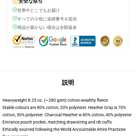
安全な取引
世界中どこでもお届け
すべての小包に追跡番号を提供
商品が届かない場合は全額返金
説明
Heavyweight 8.25 oz. (~280 gsm) cotton-wealthy fleece
Stable colours are 80% cotton, 20% polyester. Heather Gray is 70%
cotton, 30% polyester. Charcoal Heather is 60% cotton, 40% polyester
Entrance pouch pocket, matching drawstring and rib cuffs
Ethically sourced following the World Accountable Attire Practices