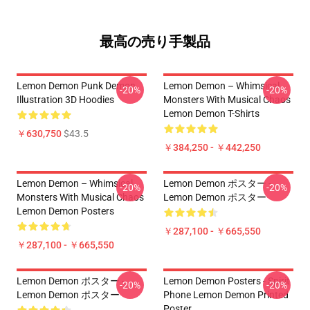
最高の売り手製品
Lemon Demon Punk Demon
Lemon Demon – Whimsical
-20%
-20%
Illustration 3D Hoodies
Monsters With Musical Chaos
Lemon Demon T-Shirts
￥630,750
$43.5
￥384,250 - ￥442,250
Lemon Demon – Whimsical
Lemon Demon ポスター -
-20%
-20%
Monsters With Musical Chaos
Lemon Demon ポスター
Lemon Demon Posters
￥287,100 - ￥665,550
￥287,100 - ￥665,550
Lemon Demon ポスター -
Lemon Demon Posters - Spirit
-20%
-20%
Lemon Demon ポスター
Phone Lemon Demon Printed
Poster