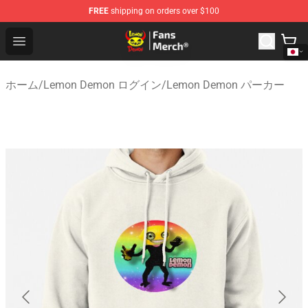
FREE
shipping on orders over $100
Lemon Demon Store - Official Lemon Demon Merchandi
Open menu
ホーム
/
Lemon Demon ログイン
/
Lemon Demon パーカー