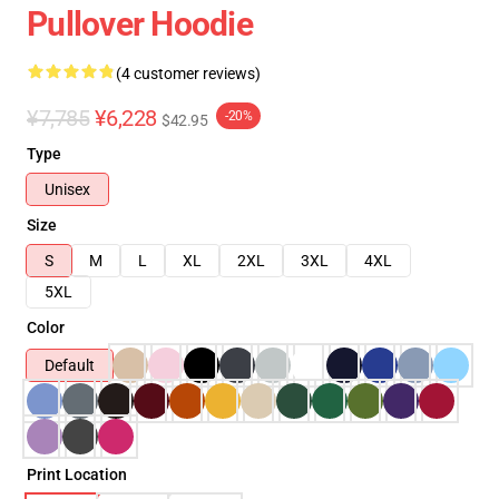
Pullover Hoodie
(4 customer reviews)
¥7,785
¥6,228
-20%
$42.95
Type
Unisex
Size
S
M
L
XL
2XL
3XL
4XL
5XL
Color
Default
Print Location