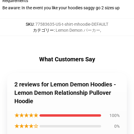
Requirements
Be aware: In the event you like your hoodies saggy go 2 sizes up
SKU
:
77583635-US-t-shirt-mhoodie-DEFAULT
カテゴリー
:
Lemon Demon パーカー
,
What Customers Say
2 reviews for Lemon Demon Hoodies -
Lemon Demon Relationship Pullover
Hoodie
★★★★★
100%
★★★★☆
0%