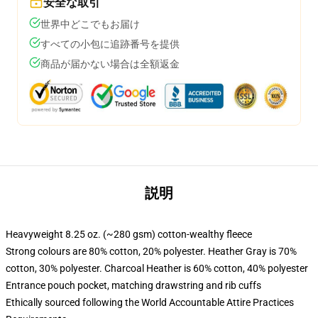
安全な取引
世界中どこでもお届け
すべての小包に追跡番号を提供
商品が届かない場合は全額返金
説明
Heavyweight 8.25 oz. (~280 gsm) cotton-wealthy fleece
Strong colours are 80% cotton, 20% polyester. Heather Gray is 70%
cotton, 30% polyester. Charcoal Heather is 60% cotton, 40% polyester
Entrance pouch pocket, matching drawstring and rib cuffs
Ethically sourced following the World Accountable Attire Practices