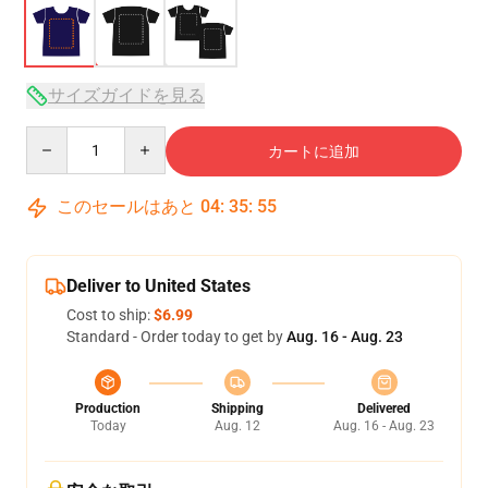
サイズガイドを見る
Quantity
カートに追加
このセールはあと
04
:
35
:
54
Deliver to United States
Cost to ship:
$6.99
Standard - Order today to get by
Aug. 16 - Aug. 23
Production
Shipping
Delivered
Today
Aug. 12
Aug. 16 - Aug. 23