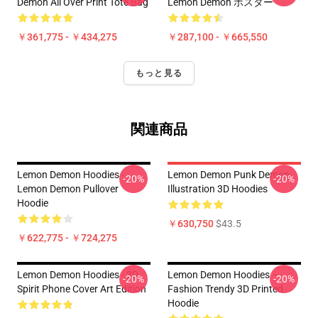
Demon All Over Print Tote Bag
Lemon Demon ポスター
￥361,775 - ￥434,275
￥287,100 - ￥665,550
もっと見る
関連商品
Lemon Demon Hoodies -
Lemon Demon Punk Demon
-20%
-20%
Lemon Demon Pullover
Illustration 3D Hoodies
Hoodie
￥630,750
$43.5
￥622,775 - ￥724,275
Lemon Demon Hoodies - 3D
Lemon Demon Hoodies –
-20%
-20%
Spirit Phone Cover Art Edition
Fashion Trendy 3D Printed
Hoodie