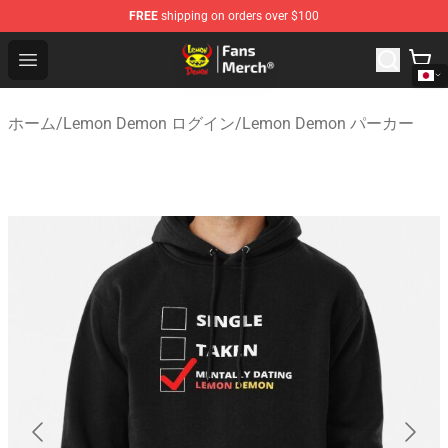
FREE
shipping on orders over $100
Lemon Demon Store - Official Lemon Demon Merchandi
Open menu
ホーム
/
Lemon Demon ログイン
/
Lemon Demon パーカー