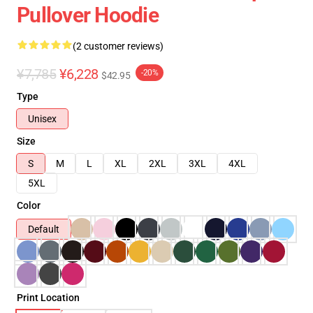
Pullover Hoodie
(2 customer reviews)
¥7,785
¥6,228
-20%
$42.95
Type
Unisex
Size
S
M
L
XL
2XL
3XL
4XL
5XL
Color
Default
Print Location