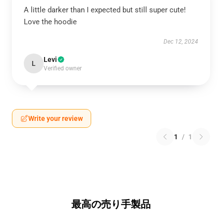
A little darker than I expected but still super cute!
Love the hoodie
Dec 12, 2024
Levi
L
Verified owner
Write your review
1
/
1
最高の売り手製品