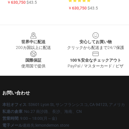
￥630,750
$43.5
￥630,750
$43.5
Footer
世界中に配送
安心してお買い物
200カ国以上に配送
クリックから配送まで24/7保護
国際保証
100％安全なチェックアウト
使用国で提供
PayPal / マスターカード / ビザ
お問い合わせ
本社オフィス
: 53601 Lyon St, サンフランシスコ, CA 94123, アメリカ
私達の倉庫
: No.27 南沙路、長沙、海南、CN
営業時間
: 9:00～18:00(月～金)
電子メール
連絡先:lemondemon.store