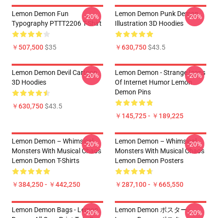
Lemon Demon Fun
Lemon Demon Punk Demon
-20%
-20%
Typography PTTT2206 T-Shirt
Illustration 3D Hoodies
￥507,500
$35
￥630,750
$43.5
Lemon Demon Devil Cartoon
Lemon Demon - Strange Icons
-20%
-20%
3D Hoodies
Of Internet Humor Lemon
Demon Pins
￥630,750
$43.5
￥145,725 - ￥189,225
Lemon Demon – Whimsical
Lemon Demon – Whimsical
-20%
-20%
Monsters With Musical Chaos
Monsters With Musical Chaos
Lemon Demon T-Shirts
Lemon Demon Posters
￥384,250 - ￥442,250
￥287,100 - ￥665,550
Lemon Demon Bags - Lemon
Lemon Demon ポスター -
-20%
-20%