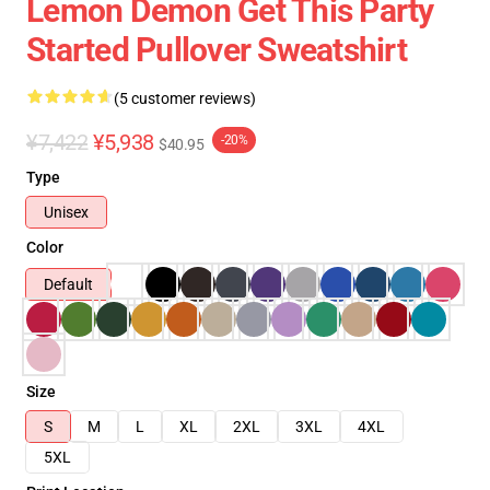
Lemon Demon Get This Party
Started Pullover Sweatshirt
(5 customer reviews)
¥7,422
¥5,938
-20%
$40.95
Type
Unisex
Color
Default
Size
S
M
L
XL
2XL
3XL
4XL
5XL