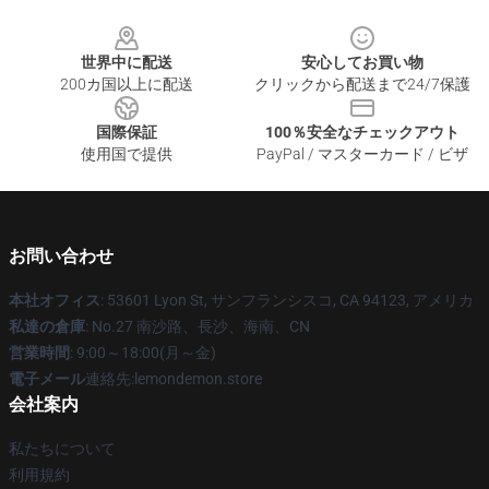
Footer
世界中に配送
安心してお買い物
200カ国以上に配送
クリックから配送まで24/7保護
国際保証
100％安全なチェックアウト
使用国で提供
PayPal / マスターカード / ビザ
お問い合わせ
本社オフィス
: 53601 Lyon St, サンフランシスコ, CA 94123, アメリカ
私達の倉庫
: No.27 南沙路、長沙、海南、CN
営業時間
: 9:00～18:00(月～金)
電子メール
連絡先:lemondemon.store
会社案内
私たちについて
利用規約