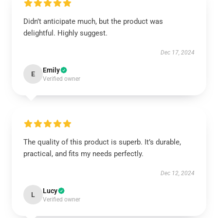
Didn’t anticipate much, but the product was
delightful. Highly suggest.
Dec 17, 2024
Emily
E
Verified owner
The quality of this product is superb. It’s durable,
practical, and fits my needs perfectly.
Dec 12, 2024
Lucy
L
Verified owner