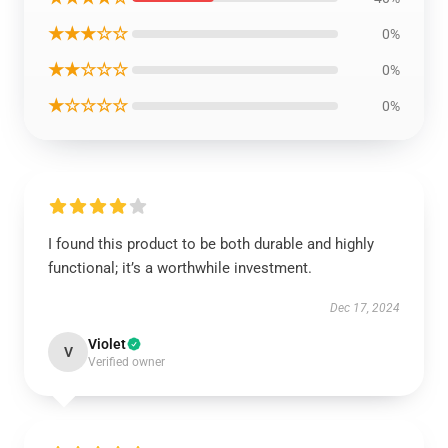
★★★☆☆
0%
★★☆☆☆
0%
★☆☆☆☆
0%
I found this product to be both durable and highly
functional; it’s a worthwhile investment.
Dec 17, 2024
Violet
V
Verified owner