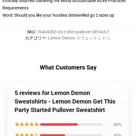
Ethically sourced following the World Accountable Attire Practices
Requirements
Word: Should you like your hoodies dishevelled go 2 sizes up
SKU
:
76404082-US-t-shirt-pullover-DEFAULT
カテゴリー
:
Lemon Demon スウェットシャツ
,
What Customers Say
5 reviews for Lemon Demon
Sweatshirts - Lemon Demon Get This
Party Started Pullover Sweatshirt
★★★★★
60%
★★★★☆
40%