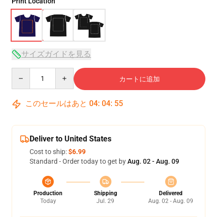
Print Location
サイズガイドを見る
Quantity
カートに追加
このセールはあと
04
:
04
:
54
Deliver to United States
Cost to ship:
$6.99
Standard - Order today to get by
Aug. 02 - Aug. 09
Production
Shipping
Delivered
Today
Jul. 29
Aug. 02 - Aug. 09