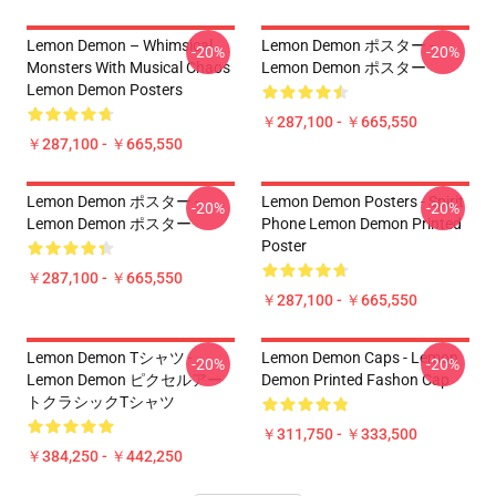
Lemon Demon – Whimsical
Lemon Demon ポスター -
-20%
-20%
Monsters With Musical Chaos
Lemon Demon ポスター
Lemon Demon Posters
￥287,100 - ￥665,550
￥287,100 - ￥665,550
Lemon Demon ポスター -
Lemon Demon Posters - Spirit
-20%
-20%
Lemon Demon ポスター
Phone Lemon Demon Printed
Poster
￥287,100 - ￥665,550
￥287,100 - ￥665,550
Lemon Demon Tシャツ -
Lemon Demon Caps - Lemon
-20%
-20%
Lemon Demon ピクセルアー
Demon Printed Fashon Cap
トクラシックTシャツ
￥311,750 - ￥333,500
￥384,250 - ￥442,250