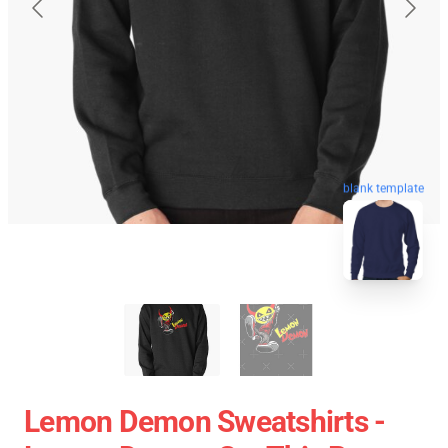
blank template
Lemon Demon Sweatshirts -