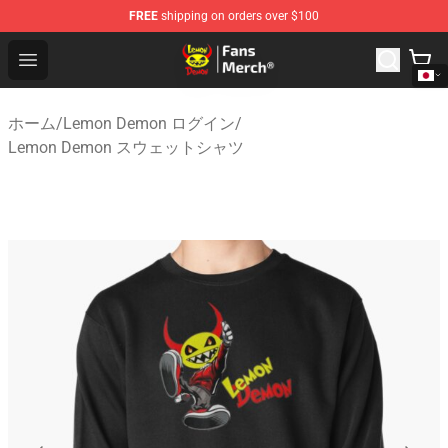
FREE
shipping on orders over $100
Lemon Demon Store - Official Lemon Demon Merchandi
Open menu
ホーム
/
Lemon Demon ログイン
/
Lemon Demon スウェットシャツ