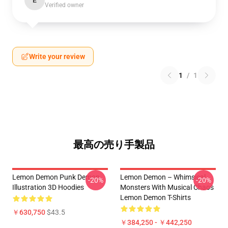
E
Verified owner
Write your review
1
/
1
最高の売り手製品
Lemon Demon Punk Demon
Lemon Demon – Whimsical
-20%
-20%
Illustration 3D Hoodies
Monsters With Musical Chaos
Lemon Demon T-Shirts
￥630,750
$43.5
￥384,250 - ￥442,250