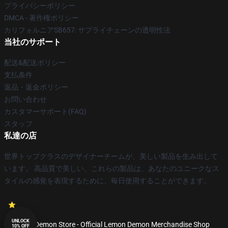
プライバシーポリシー
DMCA - 著作権ポリシー
カリフォルニアSB657: サプライチェーンの透明性法
当社のサポート
配送&配送ポリシー
支払条件
返品・返金ポリシー
お問い合わせ
カスタマーサポート(FAQ)
スタッフ
私達の店
世界トップクラスのデザイナーチームが、美しい製品を生み出して
います。 高品質で美しい、これらの製品は、あなたのユニークなス
タイルの感覚を表現するために、毎日使用することができます。
UNLOCK
© Lemon Demon Store - Official Lemon Demon Merchandise Shop
10% OFF