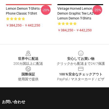
Lemon Demon T-Shirts - Spirit
Vintage Horned Lemon
-20%
-20%
Phone Classic T-Shirt
Demon Graphic Tee LA2906
Lemon Demon T-Shirts
￥384,250 - ￥442,250
￥384,250 - ￥442,250
Footer
世界中に配送
安心してお買い物
200カ国以上に配送
クリックから配送まで24/7保護
国際保証
100％安全なチェックアウト
使用国で提供
PayPal / マスターカード / ビザ
お問い合わせ