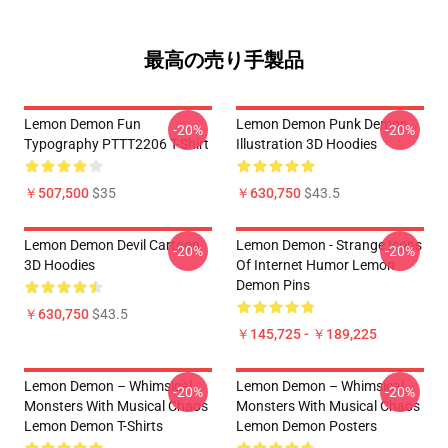
最高の売り手製品
Lemon Demon Fun
Lemon Demon Punk Demon
-20%
-20%
Typography PTTT2206 T-Shirt
Illustration 3D Hoodies
￥507,500
$35
￥630,750
$43.5
Lemon Demon Devil Cartoon
Lemon Demon - Strange Icons
-20%
-20%
3D Hoodies
Of Internet Humor Lemon
Demon Pins
￥630,750
$43.5
￥145,725 - ￥189,225
Lemon Demon – Whimsical
Lemon Demon – Whimsical
-20%
-20%
Monsters With Musical Chaos
Monsters With Musical Chaos
Lemon Demon T-Shirts
Lemon Demon Posters