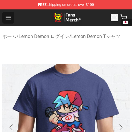
FREE
shipping on orders over $100
Lemon Demon Store - Official Lemon Demon Merchandi
Open menu
ホーム
/
Lemon Demon ログイン
/
Lemon Demon Tシャツ