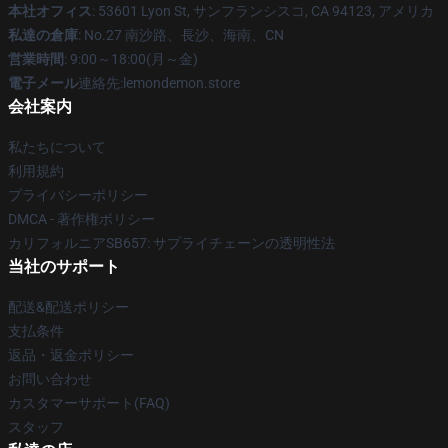
本社オフィス
: 53601 Lyon St, サンフランシスコ, CA 94123, アメリカ
私達の倉庫
: No.27 南沙路、長沙、海南、CN
営業時間
: 9:00～18:00(月～金)
電子メール
連絡先:lemondemon.store
会社案内
私たちについて
利用規約
プライバシーポリシー
DMCA - 著作権ポリシー
カリフォルニアSB657: サプライチェーンの透明性法
当社のサポート
配送&配送ポリシー
支払条件
返品・返金ポリシー
お問い合わせ
カスタマーサポート(FAQ)
スタッフ