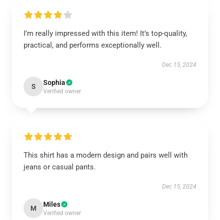
I’m really impressed with this item! It’s top-quality,
practical, and performs exceptionally well.
Dec 15, 2024
Sophia
S
Verified owner
This shirt has a modern design and pairs well with
jeans or casual pants.
Dec 15, 2024
Miles
M
Verified owner