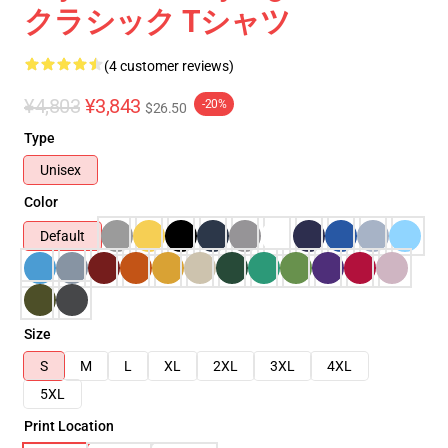
クラシック Tシャツ
(4 customer reviews)
¥4,803
¥3,843
-20%
$26.50
Type
Unisex
Color
Default
Size
S
M
L
XL
2XL
3XL
4XL
5XL
Print Location