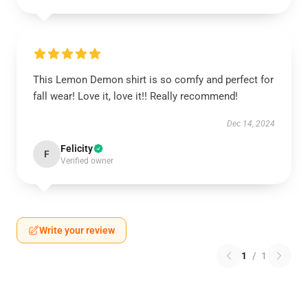
This Lemon Demon shirt is so comfy and perfect for
fall wear! Love it, love it!! Really recommend!
Dec 14, 2024
Felicity
F
Verified owner
Write your review
1
/
1