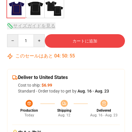
サイズガイドを見る
Quantity
カートに追加
このセールはあと
04
:
50
:
54
Deliver to United States
Cost to ship:
$6.99
Standard - Order today to get by
Aug. 16 - Aug. 23
Production
Shipping
Delivered
Today
Aug. 12
Aug. 16 - Aug. 23