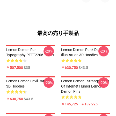
最高の売り手製品
Lemon Demon Fun
Lemon Demon Punk Demon
-20%
-20%
Typography PTTT2206 T-Shirt
Illustration 3D Hoodies
￥507,500
$35
￥630,750
$43.5
Lemon Demon Devil Cartoon
Lemon Demon - Strange Icons
-20%
-20%
3D Hoodies
Of Internet Humor Lemon
Demon Pins
￥630,750
$43.5
￥145,725 - ￥189,225