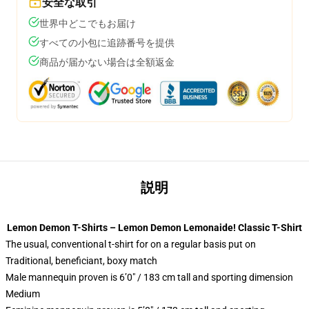
安全な取引
世界中どこでもお届け
すべての小包に追跡番号を提供
商品が届かない場合は全額返金
説明
Lemon Demon T-Shirts – Lemon Demon Lemonaide! Classic T-Shirt
The usual, conventional t-shirt for on a regular basis put on
Traditional, beneficiant, boxy match
Male mannequin proven is 6’0″ / 183 cm tall and sporting dimension
Medium