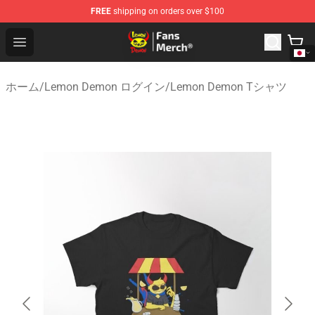
FREE
shipping on orders over $100
Lemon Demon Store - Official Lemon Demon Merchandi
Open menu
ホーム
/
Lemon Demon ログイン
/
Lemon Demon Tシャツ