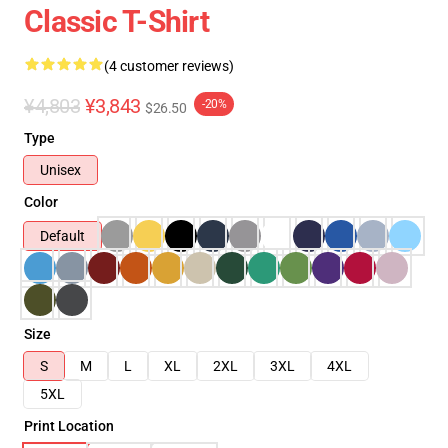
Classic T-Shirt
(4 customer reviews)
¥4,803
¥3,843
-20%
$26.50
Type
Unisex
Color
Default
Size
S
M
L
XL
2XL
3XL
4XL
5XL
Print Location