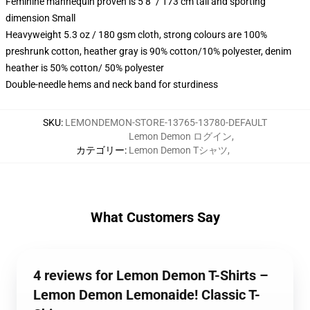
Feminine mannequin proven is 5’8″ / 173 cm tall and sporting
dimension Small
Heavyweight 5.3 oz / 180 gsm cloth, strong colours are 100%
preshrunk cotton, heather gray is 90% cotton/10% polyester, denim
heather is 50% cotton/ 50% polyester
Double-needle hems and neck band for sturdiness
SKU
:
LEMONDEMON-STORE-13765-13780-DEFAULT
Lemon Demon ログイン
,
カテゴリー
:
Lemon Demon Tシャツ
,
What Customers Say
4 reviews for Lemon Demon T-Shirts –
Lemon Demon Lemonaide! Classic T-