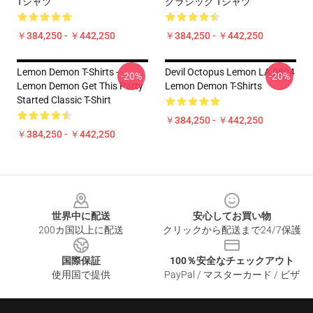
Tシャツ
クラシック Tシャツ
￥384,250 - ￥442,250
￥384,250 - ￥442,250
Lemon Demon T-Shirts -
Devil Octopus Lemon LA 0804
-20%
-20%
Lemon Demon Get This Party
Lemon Demon T-Shirts
Started Classic T-Shirt
￥384,250 - ￥442,250
￥384,250 - ￥442,250
Footer
世界中に配送
安心してお買い物
200カ国以上に配送
クリックから配送まで24/7保護
国際保証
100％安全なチェックアウト
使用国で提供
PayPal / マスターカード / ビザ