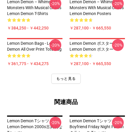
Lemon Demon – Whimsical
Lemon Demon – Whimsical
-20%
-20%
Monsters With Musical Chaos
Monsters With Musical Chaos
Lemon Demon T-Shirts
Lemon Demon Posters
￥384,250 - ￥442,250
￥287,100 - ￥665,550
Lemon Demon Bags - Lemon
Lemon Demon ポスター -
-20%
-20%
Demon All Over Print Tote Bag
Lemon Demon ポスター
￥361,775 - ￥434,275
￥287,100 - ￥665,550
もっと見る
関連商品
Lemon Demon Tシャツ -
Lemon Demon Tシャツ -
-20%
-20%
Lemon Demon 2000s古典的な
Boyfriend Friday Night Funkin