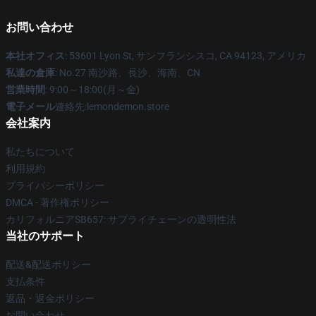
お問い合わせ
本社オフィス
: 53601 Lyon St, サンフランシスコ, CA 94123, アメリカ
私達の倉庫
: No.27 南沙路、長沙、海南、CN
営業時間
: 9:00～18:00(月～金)
電子メール
連絡先:lemondemon.store
会社案内
私たちについて
利用規約
プライバシーポリシー
DMCA - 著作権ポリシー
カリフォルニアSB657: サプライチェーンの透明性法
当社のサポート
配送&配送ポリシー
支払条件
返品・返金ポリシー
お問い合わせ