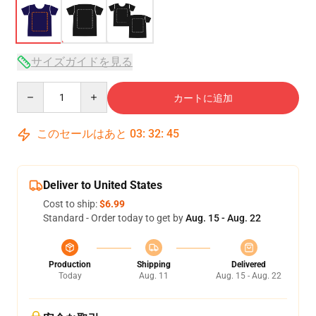
サイズガイドを見る
Quantity
カートに追加
このセールはあと
03
:
32
:
45
Deliver to United States
Cost to ship:
$6.99
Standard - Order today to get by
Aug. 15 - Aug. 22
Production
Shipping
Delivered
Today
Aug. 11
Aug. 15 - Aug. 22