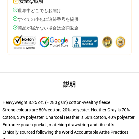
安全な取引
世界中どこでもお届け
すべての小包に追跡番号を提供
商品が届かない場合は全額返金
説明
Heavyweight 8.25 oz. (~280 gsm) cotton-wealthy fleece
Strong colours are 80% cotton, 20% polyester. Heather Gray is 70%
cotton, 30% polyester. Charcoal Heather is 60% cotton, 40% polyester
Entrance pouch pocket, matching drawstring and rib cuffs
Ethically sourced following the World Accountable Attire Practices