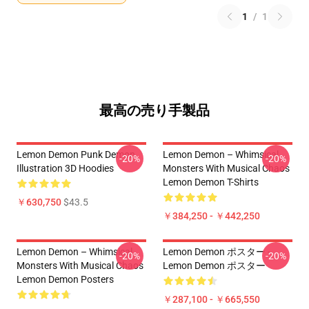
1
/
1
最高の売り手製品
Lemon Demon Punk Demon
Lemon Demon – Whimsical
-20%
-20%
Illustration 3D Hoodies
Monsters With Musical Chaos
Lemon Demon T-Shirts
￥630,750
$43.5
￥384,250 - ￥442,250
Lemon Demon – Whimsical
Lemon Demon ポスター -
-20%
-20%
Monsters With Musical Chaos
Lemon Demon ポスター
Lemon Demon Posters
￥287,100 - ￥665,550