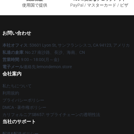
使用国で提供
PayPal / マスターカード / ビザ
お問い合わせ
本社オフィス
: 53601 Lyon St, サンフランシスコ, CA 94123, アメリカ
私達の倉庫
: No.27 南沙路、長沙、海南、CN
営業時間
: 9:00～18:00(月～金)
電子メール
連絡先:lemondemon.store
会社案内
私たちについて
利用規約
プライバシーポリシー
DMCA - 著作権ポリシー
カリフォルニアSB657: サプライチェーンの透明性法
当社のサポート
配送&配送ポリシー