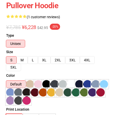
Pullover Hoodie
(1 customer reviews)
¥7,785
¥6,228
-20%
$42.95
Type
Unisex
Size
S
M
L
XL
2XL
3XL
4XL
5XL
Color
Default
Print Location