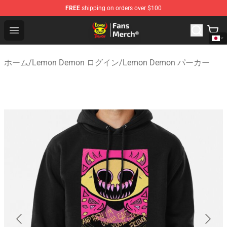
FREE
shipping on orders over $100
Lemon Demon Store - Official Lemon Demon Merchandi
Open menu
ホーム
/
Lemon Demon ログイン
/
Lemon Demon パーカー