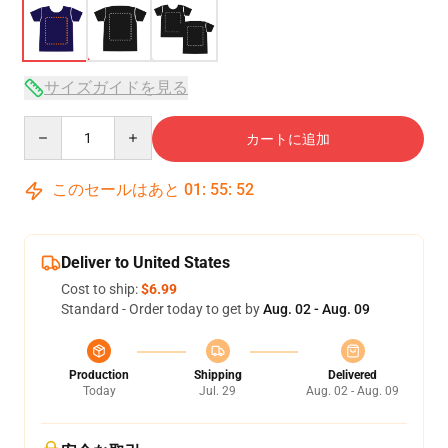
サイズガイドを見る
Quantity
カートに追加
このセールはあと
01
:
55
:
52
Deliver to United States
Cost to ship:
$6.99
Standard - Order today to get by
Aug. 02 - Aug. 09
Production
Shipping
Delivered
Today
Jul. 29
Aug. 02 - Aug. 09