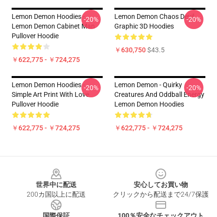
Lemon Demon Hoodies -
Lemon Demon Chaos Devil
-20%
-20%
Lemon Demon Cabinet Man
Graphic 3D Hoodies
Pullover Hoodie
￥630,750
$43.5
￥622,775 - ￥724,275
Lemon Demon Hoodies -
Lemon Demon - Quirky
-20%
-20%
Simple Art Print With Love
Creatures And Oddball Energy
Pullover Hoodie
Lemon Demon Hoodies
￥622,775 - ￥724,275
￥622,775 - ￥724,275
Footer
世界中に配送
安心してお買い物
200カ国以上に配送
クリックから配送まで24/7保護
国際保証
100％安全なチェックアウト