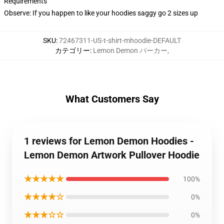
Requirements
Observe: If you happen to like your hoodies saggy go 2 sizes up
SKU
:
72467311-US-t-shirt-mhoodie-DEFAULT
カテゴリー
:
Lemon Demon パーカー
,
What Customers Say
1 reviews for Lemon Demon Hoodies -
Lemon Demon Artwork Pullover Hoodie
★★★★★
100%
★★★★☆
0%
★★★☆☆
0%